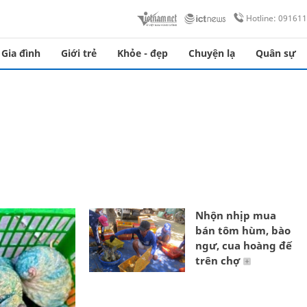
Hotline: 09161
Gia đình
Giới trẻ
Khỏe - đẹp
Chuyện lạ
Quân sự
Nhộn nhịp mua
bán tôm hùm, bào
ngư, cua hoàng đế
trên chợ