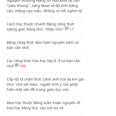
Nguyễn Phương Hằng sở hữu khối tài sản
"siêu khủng", từng khoe sổ đỏ tính bằng
cân, mắng cựu mẫu 'không có nổi nghìn tỷ'
Cách học thuộc nhanh Bảng công thức
lượng giác bằng thơ, "thần chú"
17
Bảng công thức đạo hàm nguyên hàm cơ
bản cần nhớ
Các công thức hóa học lớp 8, 9 cơ bản cần
nhớ
106
Clip lột tả chân thực cảnh anh trai và em gái
như 'chó với mèo', người tinh ý còn phát
hiện một vấn đề trong giáo dục con
Mẹo học thuộc Bảng tuần hoàn nguyên tố
hóa học bằng thơ, câu nói vui vẻ