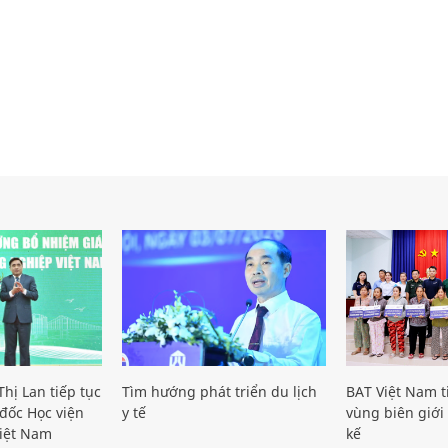
hị Lan tiếp tục
Tìm hướng phát triển du lịch
BAT Việt Nam t
đốc Học viện
y tế
vùng biên giới 
iệt Nam
kế