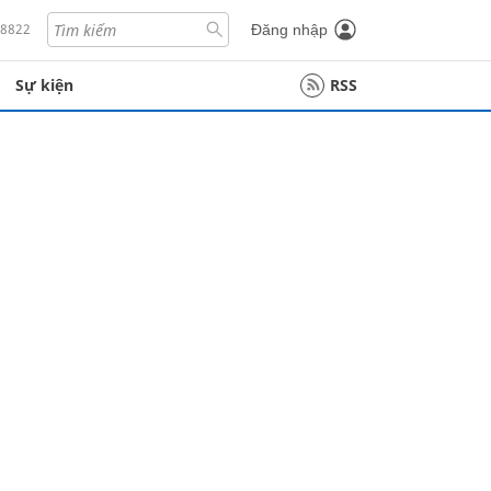
18822
Đăng nhập
Sự kiện
RSS