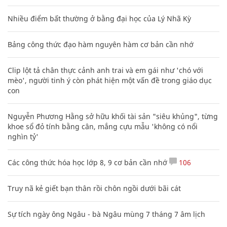
Nhiều điểm bất thường ở bằng đại học của Lý Nhã Kỳ
Bảng công thức đạo hàm nguyên hàm cơ bản cần nhớ
Clip lột tả chân thực cảnh anh trai và em gái như 'chó với
mèo', người tinh ý còn phát hiện một vấn đề trong giáo dục
con
Nguyễn Phương Hằng sở hữu khối tài sản "siêu khủng", từng
khoe sổ đỏ tính bằng cân, mắng cựu mẫu 'không có nổi
nghìn tỷ'
Các công thức hóa học lớp 8, 9 cơ bản cần nhớ
106
Truy nã kẻ giết bạn thân rồi chôn ngồi dưới bãi cát
Sự tích ngày ông Ngâu - bà Ngâu mùng 7 tháng 7 âm lịch