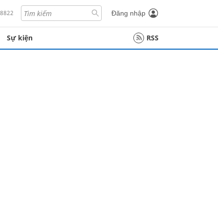
18822
Đăng nhập
Sự kiện
RSS