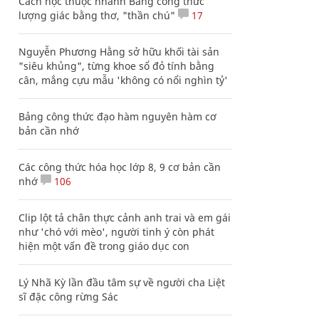
Cách học thuộc nhanh Bảng công thức
lượng giác bằng thơ, "thần chú"
17
Nguyễn Phương Hằng sở hữu khối tài sản
"siêu khủng", từng khoe sổ đỏ tính bằng
cân, mắng cựu mẫu 'không có nổi nghìn tỷ'
Bảng công thức đạo hàm nguyên hàm cơ
bản cần nhớ
Các công thức hóa học lớp 8, 9 cơ bản cần
nhớ
106
Clip lột tả chân thực cảnh anh trai và em gái
như 'chó với mèo', người tinh ý còn phát
hiện một vấn đề trong giáo dục con
Lý Nhã Kỳ lần đầu tâm sự về người cha Liệt
sĩ đặc công rừng Sác