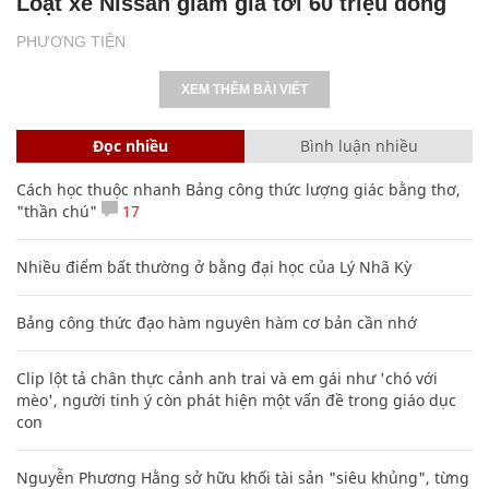
Loạt xe Nissan giảm giá tới 60 triệu đồng
PHƯƠNG TIỆN
XEM THÊM BÀI VIẾT
Đọc nhiều
Bình luận nhiều
Cách học thuộc nhanh Bảng công thức lượng giác bằng thơ,
"thần chú"
17
Nhiều điểm bất thường ở bằng đại học của Lý Nhã Kỳ
Bảng công thức đạo hàm nguyên hàm cơ bản cần nhớ
Clip lột tả chân thực cảnh anh trai và em gái như 'chó với
mèo', người tinh ý còn phát hiện một vấn đề trong giáo dục
con
Nguyễn Phương Hằng sở hữu khối tài sản "siêu khủng", từng