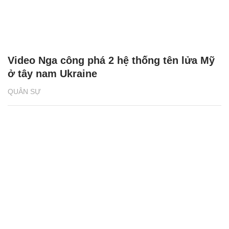
Video Nga công phá 2 hệ thống tên lửa Mỹ
ở tây nam Ukraine
QUÂN SỰ