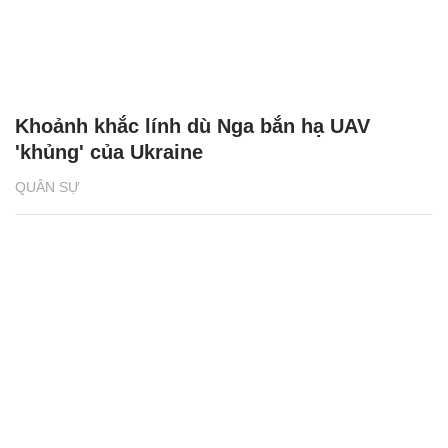
Khoảnh khắc lính dù Nga bắn hạ UAV
'khủng' của Ukraine
QUÂN SỰ