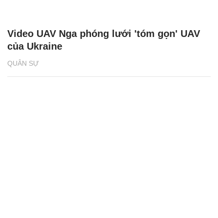
Video UAV Nga phóng lưới 'tóm gọn' UAV
của Ukraine
QUÂN SỰ