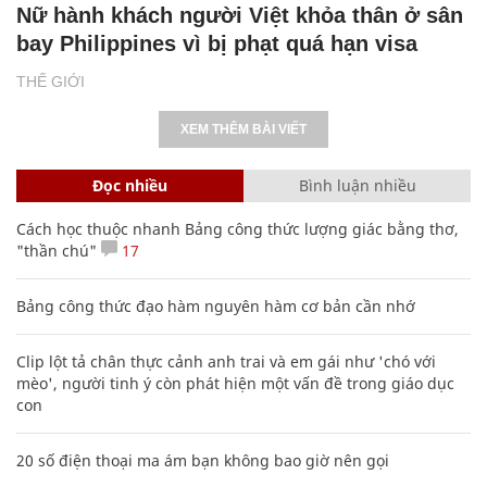
Nữ hành khách người Việt khỏa thân ở sân
bay Philippines vì bị phạt quá hạn visa
THẾ GIỚI
XEM THÊM BÀI VIẾT
Đọc nhiều
Bình luận nhiều
Cách học thuộc nhanh Bảng công thức lượng giác bằng thơ,
"thần chú"
17
Bảng công thức đạo hàm nguyên hàm cơ bản cần nhớ
Clip lột tả chân thực cảnh anh trai và em gái như 'chó với
mèo', người tinh ý còn phát hiện một vấn đề trong giáo dục
con
20 số điện thoại ma ám bạn không bao giờ nên gọi