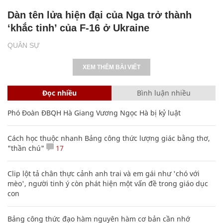
Dàn tên lửa hiện đại của Nga trở thành
‘khắc tinh’ của F-16 ở Ukraine
QUÂN SỰ
XEM THÊM BÀI VIẾT
Đọc nhiều
Bình luận nhiều
Phó Đoàn ĐBQH Hà Giang Vương Ngọc Hà bị kỷ luật
Cách học thuộc nhanh Bảng công thức lượng giác bằng thơ,
"thần chú"
17
Clip lột tả chân thực cảnh anh trai và em gái như 'chó với
mèo', người tinh ý còn phát hiện một vấn đề trong giáo dục
con
Bảng công thức đạo hàm nguyên hàm cơ bản cần nhớ