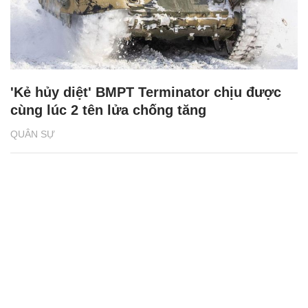
'Kẻ hủy diệt' BMPT Terminator chịu được
cùng lúc 2 tên lửa chống tăng
QUÂN SỰ