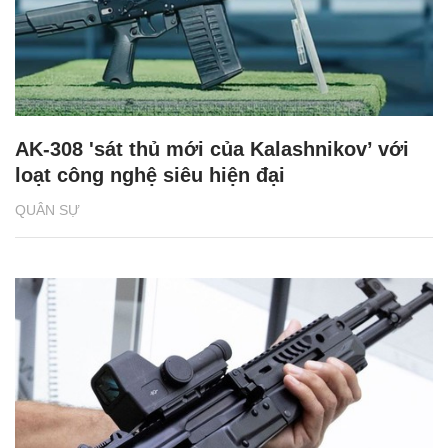
AK-308 'sát thủ mới của Kalashnikov’ với
loạt công nghệ siêu hiện đại
QUÂN SỰ