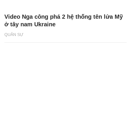
Video Nga công phá 2 hệ thống tên lửa Mỹ
ở tây nam Ukraine
QUÂN SỰ