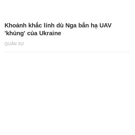
Khoảnh khắc lính dù Nga bắn hạ UAV
'khủng' của Ukraine
QUÂN SỰ