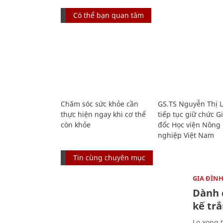
Có thể bạn quan tâm
Chăm sóc sức khỏe cần
GS.TS Nguyễn Thị 
thực hiện ngay khi cơ thể
tiếp tục giữ chức 
còn khỏe
đốc Học viện Nông
nghiệp Việt Nam
Tin cùng chuyên mục
GIA ĐÌN
Dành 
kế trắ
Lo xong t