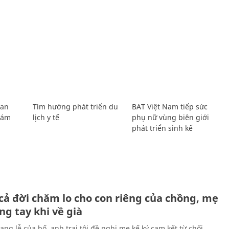
Lan
Tìm hướng phát triển du
BAT Việt Nam tiếp sức
Giám
lịch y tế
phụ nữ vùng biên giới
phát triển sinh kế
H
cả đời chăm lo cho con riêng của chồng, mẹ
ng tay khi về già
ang lễ của bố, anh trai tôi đề nghị mẹ kế ký cam kết từ chối