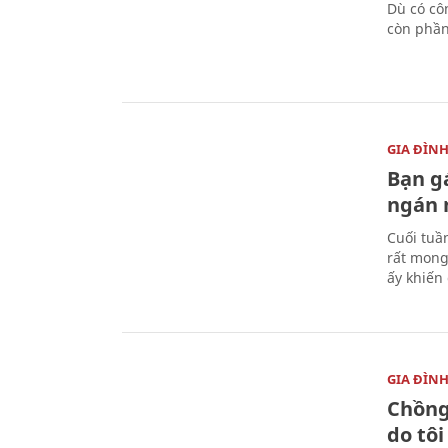
Dù có cô
còn phần 
GIA ĐÌN
Bạn gá
ngán
Cuối tuần
rất mong
ấy khiến 
GIA ĐÌN
Chồng
do tôi