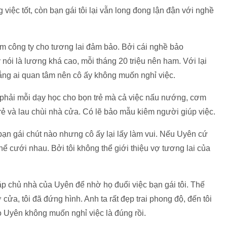
việc tốt, còn bạn gái tôi lại vẫn long đong lận đận với nghề
àm công ty cho tương lai đảm bảo. Bởi cái nghề bảo
ói là lương khá cao, mỗi tháng 20 triệu nên ham. Với lại
chẳng ai quan tâm nên cô ấy không muốn nghỉ việc.
g phải mỗi dạy học cho bọn trẻ mà cả việc nấu nướng, cơm
ẻ và lau chùi nhà cửa. Có lẽ bảo mẫu kiêm người giúp việc.
 bạn gái chút nào nhưng cô ấy lại lấy làm vui. Nếu Uyên cứ
hể cưới nhau. Bởi tôi không thể giới thiệu vợ tương lai của
ặp chủ nhà của Uyên để nhờ họ đuổi việc bạn gái tôi. Thế
ửa, tôi đã đứng hình. Anh ta rất đẹp trai phong độ, đến tôi
 Uyên không muốn nghỉ việc là đúng rồi.