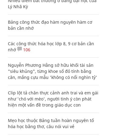
Nhiều điểm bất thường ở bằng đại học của
Lý Nhã Kỳ
Bảng công thức đạo hàm nguyên hàm cơ
bản cần nhớ
Các công thức hóa học lớp 8, 9 cơ bản cần
nhớ
106
Nguyễn Phương Hằng sở hữu khối tài sản
"siêu khủng", từng khoe sổ đỏ tính bằng
cân, mắng cựu mẫu 'không có nổi nghìn tỷ'
Clip lột tả chân thực cảnh anh trai và em gái
như 'chó với mèo', người tinh ý còn phát
hiện một vấn đề trong giáo dục con
Mẹo học thuộc Bảng tuần hoàn nguyên tố
hóa học bằng thơ, câu nói vui vẻ