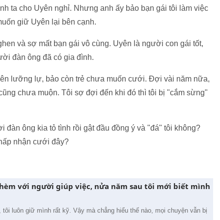
nh ta cho Uyên nghỉ. Nhưng anh ấy bảo bạn gái tôi làm việc
 muốn giữ Uyên lại bên cạnh.
ghen và sợ mất bạn gái vô cùng. Uyên là người con gái tốt,
ười đàn ông đã có gia đình.
ên lưỡng lự, bảo còn trẻ chưa muốn cưới. Đợi vài năm nữa,
cũng chưa muộn. Tôi sợ đợi đến khi đó thì tôi bị "cắm sừng"
 đàn ông kia tỏ tình rồi gật đầu đồng ý và "đá" tôi không?
chấp nhận cưới đây?
nhèm với người giúp việc, nửa năm sau tôi mới biết mình
T, tôi luôn giữ mình rất kỹ. Vậy mà chẳng hiểu thế nào, mọi chuyện vẫn bị