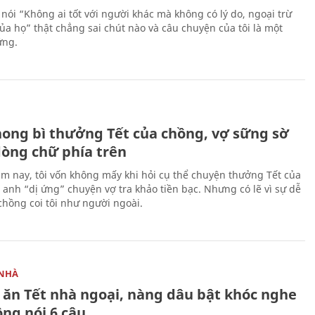
 nói “Không ai tốt với người khác mà không có lý do, ngoại trừ
ủa họ” thật chẳng sai chút nào và câu chuyện của tôi là một
ứng.
H
ong bì thưởng Tết của chồng, vợ sững sờ
dòng chữ phía trên
m nay, tôi vốn không mấy khi hỏi cụ thể chuyện thưởng Tết của
ì anh “dị ứng” chuyện vợ tra khảo tiền bạc. Nhưng có lẽ vì sự dễ
chồng coi tôi như người ngoài.
NHÀ
ề ăn Tết nhà ngoại, nàng dâu bật khóc nghe
ng nói 6 câu