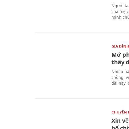
Người ta
cha mẹ c
minh ch
GIA ĐÌN
Mở ph
thấy 
Nhiều nă
chồng, v
dãi này, 
CHUYỆN 
Xin v
bố chồ