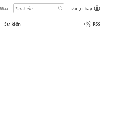
18822
Đăng nhập
Sự kiện
RSS