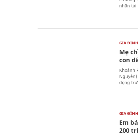
nhận tài
GIA ĐÌN
Mẹ ch
con d
Khoảnh k
Nguyên) 
động trư
GIA ĐÌN
Em bá
200 t