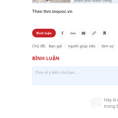
phanh phui nhanh chóng.
Theo ttvn.toquoc.vn
Bình luận
Chủ đề:
Bạn gái
người giúp việc
tâm sự