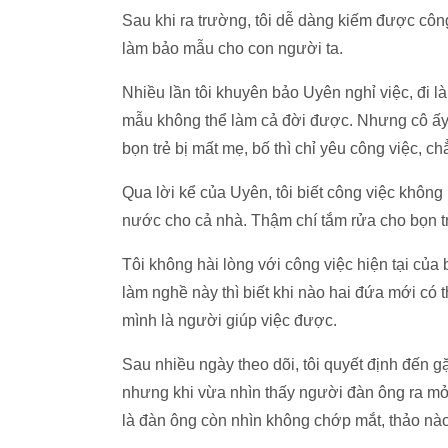
Sau khi ra trường, tôi dễ dàng kiếm được công 
làm bảo mẫu cho con người ta.
Nhiều lần tôi khuyên bảo Uyên nghỉ việc, đi l
mẫu không thể làm cả đời được. Nhưng cô ấy n
bọn trẻ bị mất mẹ, bố thì chỉ yêu công việc, 
Qua lời kể của Uyên, tôi biết công việc khôn
nước cho cả nhà. Thậm chí tắm rửa cho bọn tr
Tôi không hài lòng với công việc hiện tại của
làm nghề này thì biết khi nào hai đứa mới có t
mình là người giúp việc được.
Sau nhiều ngày theo dõi, tôi quyết định đến g
nhưng khi vừa nhìn thấy người đàn ông ra mở c
là đàn ông còn nhìn không chớp mắt, thảo nào