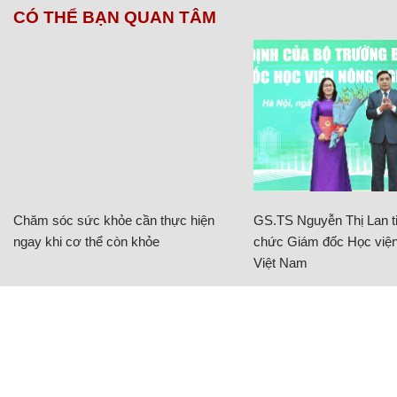
CÓ THỂ BẠN QUAN TÂM
Chăm sóc sức khỏe cần thực hiện
GS.TS Nguyễn Thị Lan ti
ngay khi cơ thể còn khỏe
chức Giám đốc Học viện
Việt Nam