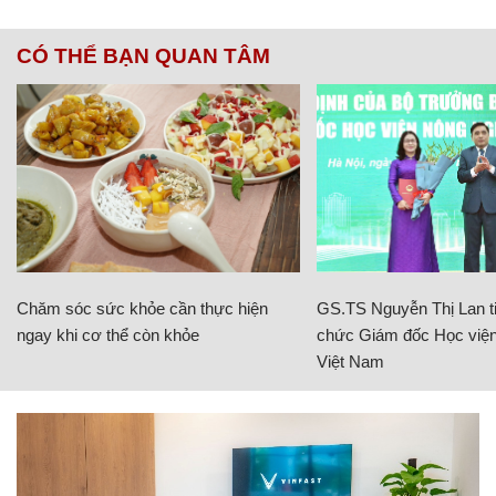
CÓ THỂ BẠN QUAN TÂM
Chăm sóc sức khỏe cần thực hiện
GS.TS Nguyễn Thị Lan ti
ngay khi cơ thể còn khỏe
chức Giám đốc Học viện
Việt Nam