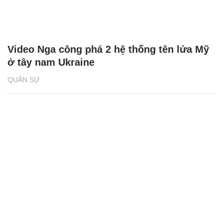
Video Nga công phá 2 hệ thống tên lửa Mỹ
ở tây nam Ukraine
QUÂN SỰ