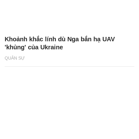
Khoảnh khắc lính dù Nga bắn hạ UAV
'khủng' của Ukraine
QUÂN SỰ