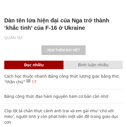
Dàn tên lửa hiện đại của Nga trở thành
‘khắc tinh’ của F-16 ở Ukraine
QUÂN SỰ
XEM THÊM BÀI VIẾT
Đọc nhiều
Bình luận nhiều
Cách học thuộc nhanh Bảng công thức lượng giác bằng thơ,
"thần chú"
17
Bảng công thức đạo hàm nguyên hàm cơ bản cần nhớ
Clip lột tả chân thực cảnh anh trai và em gái như 'chó với
mèo', người tinh ý còn phát hiện một vấn đề trong giáo dục
con