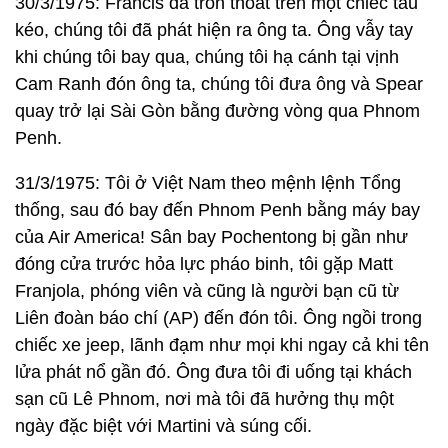
30/3/1975: Francis đã trốn thoát trên một chiếc tàu
kéo, chúng tôi đã phát hiện ra ông ta. Ông vẫy tay
khi chúng tôi bay qua, chúng tôi hạ cánh tại vịnh
Cam Ranh đón ông ta, chúng tôi đưa ông và Spear
quay trở lại Sài Gòn bằng đường vòng qua Phnom
Penh.
31/3/1975: Tôi ở Việt Nam theo mệnh lệnh Tổng
thống, sau đó bay đến Phnom Penh bằng máy bay
của Air America! Sân bay Pochentong bị gần như
đóng cửa trước hỏa lực pháo binh, tôi gặp Matt
Franjola, phóng viên và cũng là người bạn cũ từ
Liên đoàn báo chí (AP) đến đón tôi. Ông ngồi trong
chiếc xe jeep, lãnh đạm như mọi khi ngay cả khi tên
lửa phát nổ gần đó. Ông đưa tôi đi uống tại khách
sạn cũ Lê Phnom, nơi mà tôi đã hưởng thụ một
ngày đặc biệt với Martini và súng cối.