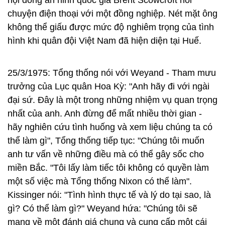
hội đồng an ninh quốc gia Brent Scowcroft nói
chuyện điện thoại với một đồng nghiệp. Nét mặt ông
không thể giấu được mức độ nghiêm trọng của tình
hình khi quân đội Việt Nam đã hiện diện tại Huế.
25/3/1975: Tổng thống nói với Weyand - Tham mưu
trưởng của Lục quân Hoa Kỳ: "Anh hãy đi với ngài
đại sứ. Đây là một trong những nhiệm vụ quan trọng
nhất của anh. Anh đừng để mất nhiều thời gian -
hãy nghiên cứu tình huống và xem liệu chúng ta có
thể làm gì", Tổng thống tiếp tục: "Chúng tôi muốn
anh tư vấn về những điều mà có thể gây sốc cho
miền Bắc. "Tôi lấy làm tiếc tôi không có quyền làm
một số việc mà Tổng thống Nixon có thể làm".
Kissinger nói: "Tình hình thực tế và lý do tại sao, là
gì? Có thể làm gì?" Weyand hứa: "Chúng tôi sẽ
mang về một đánh giá chung và cung cấp một cái