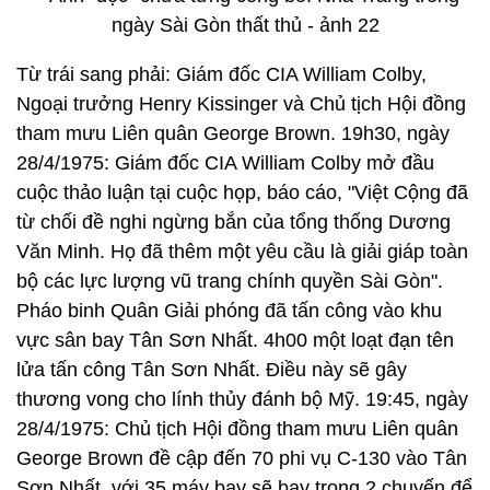
Từ trái sang phải: Giám đốc CIA William Colby,
Ngoại trưởng Henry Kissinger và Chủ tịch Hội đồng
tham mưu Liên quân George Brown. 19h30, ngày
28/4/1975: Giám đốc CIA William Colby mở đầu
cuộc thảo luận tại cuộc họp, báo cáo, "Việt Cộng đã
từ chối đề nghi ngừng bắn của tổng thống Dương
Văn Minh. Họ đã thêm một yêu cầu là giải giáp toàn
bộ các lực lượng vũ trang chính quyền Sài Gòn".
Pháo binh Quân Giải phóng đã tấn công vào khu
vực sân bay Tân Sơn Nhất. 4h00 một loạt đạn tên
lửa tấn công Tân Sơn Nhất. Điều này sẽ gây
thương vong cho lính thủy đánh bộ Mỹ. 19:45, ngày
28/4/1975: Chủ tịch Hội đồng tham mưu Liên quân
George Brown đề cập đến 70 phi vụ C-130 vào Tân
Sơn Nhất, với 35 máy bay sẽ bay trong 2 chuyến để