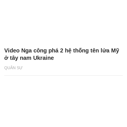
Video Nga công phá 2 hệ thống tên lửa Mỹ
ở tây nam Ukraine
QUÂN SỰ