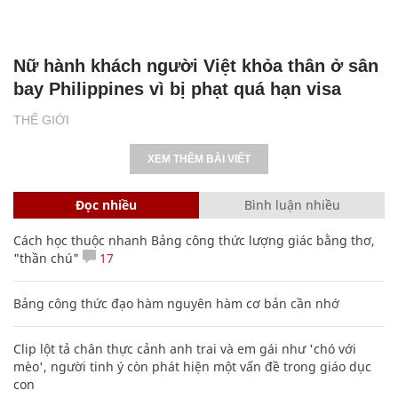
Nữ hành khách người Việt khỏa thân ở sân
bay Philippines vì bị phạt quá hạn visa
THẾ GIỚI
XEM THÊM BÀI VIẾT
Đọc nhiều
Bình luận nhiều
Cách học thuộc nhanh Bảng công thức lượng giác bằng thơ,
"thần chú"
17
Bảng công thức đạo hàm nguyên hàm cơ bản cần nhớ
Clip lột tả chân thực cảnh anh trai và em gái như 'chó với
mèo', người tinh ý còn phát hiện một vấn đề trong giáo dục
con