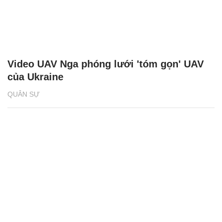
Video UAV Nga phóng lưới 'tóm gọn' UAV
của Ukraine
QUÂN SỰ