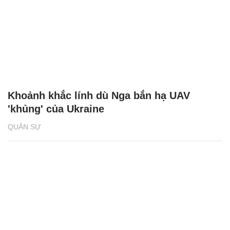
Khoảnh khắc lính dù Nga bắn hạ UAV
'khủng' của Ukraine
QUÂN SỰ