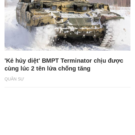
'Kẻ hủy diệt' BMPT Terminator chịu được
cùng lúc 2 tên lửa chống tăng
QUÂN SỰ