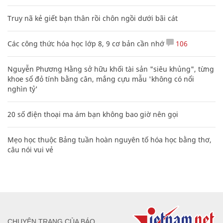
Truy nã kẻ giết bạn thân rồi chôn ngồi dưới bãi cát
Các công thức hóa học lớp 8, 9 cơ bản cần nhớ
106
Nguyễn Phương Hằng sở hữu khối tài sản "siêu khủng", từng
khoe sổ đỏ tính bằng cân, mắng cựu mẫu 'không có nổi
nghìn tỷ'
20 số điện thoại ma ám bạn không bao giờ nên gọi
Mẹo học thuộc Bảng tuần hoàn nguyên tố hóa học bằng thơ,
câu nói vui vẻ
CHUYÊN TRANG CỦA BÁO