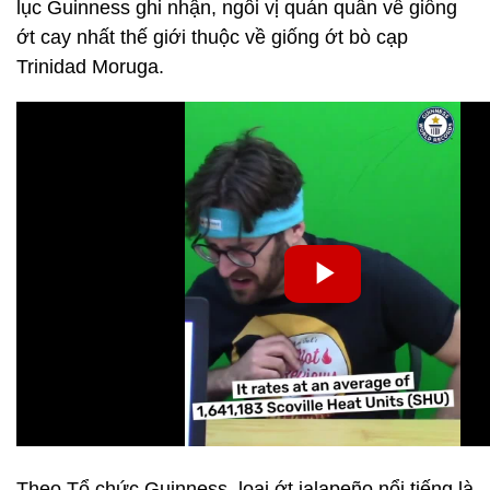
lục Guinness ghi nhận, ngôi vị quán quân về giống
ớt cay nhất thế giới thuộc về giống ớt bò cạp
Trinidad Moruga.
Theo Tổ chức Guinness, loại ớt jalapeño nổi tiếng là