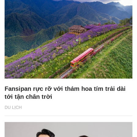
Fansipan rực rỡ với thảm hoa tím trải dài
tới tận chân trời
DU LỊCH