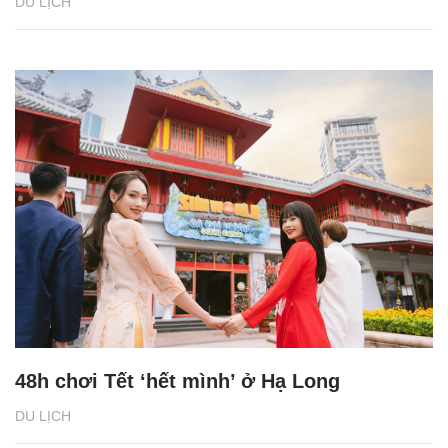
DU LỊCH
48h chơi Tết ‘hết mình’ ở Hạ Long
DU LỊCH