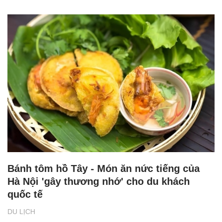
Bánh tôm hồ Tây - Món ăn nức tiếng của
Hà Nội 'gây thương nhớ' cho du khách
quốc tế
DU LỊCH