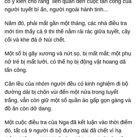
có ý kiến cho rằng liên quan đến cuộc tấn công của
người tuyết bí ẩn, người ngoài hành tinh...
Năm đó, phải mất gần một tháng, các nhà điều tra
mới tìm thấy cả 9 thi thể nằm rải rác giữa tuyết, cây
cối và khe đá ở Núi chết.
Một số bị gãy xương và nứt sọ, bị mất mắt; một phụ
nữ trẻ bị mất lưỡi, có thể họ bị động vật hoang dã
tấn công.
Căn lều của nhóm người đều có kinh nghiệm đi bộ
đường dài bị chôn vùi đến một nửa trong tuyết
trắng, vẫn còn giữ một số quần áo gấp gọn gàng và
đồ ăn còn dở dang.
Một cuộc điều tra của Nga đã kết luận vào thời điểm
đó, tất cả 9 người đi bộ đường dài đã chết vì hạ