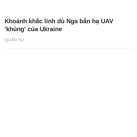
Khoảnh khắc lính dù Nga bắn hạ UAV
'khủng' của Ukraine
QUÂN SỰ