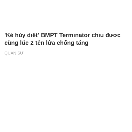
'Kẻ hủy diệt' BMPT Terminator chịu được
cùng lúc 2 tên lửa chống tăng
QUÂN SỰ