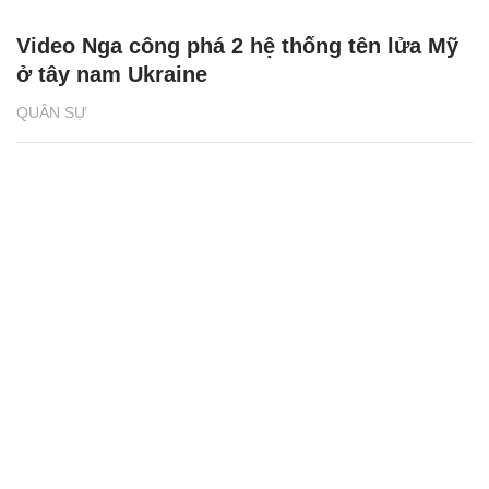
Video Nga công phá 2 hệ thống tên lửa Mỹ
ở tây nam Ukraine
QUÂN SỰ