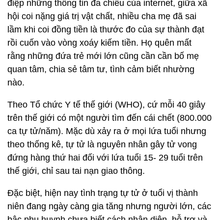
điệp những thông tin đa chiều của internet, giữa xã
hội coi nặng giá trị vật chất, nhiều cha mẹ đã sai
lầm khi coi đồng tiền là thước đo của sự thành đạt
rồi cuốn vào vòng xoáy kiếm tiền. Họ quên mất
rằng những đứa trẻ mới lớn cũng cần cần bố mẹ
quan tâm, chia sẻ tâm tư, tình cảm biết nhường
nào.
Theo Tổ chức Y tế thế giới (WHO), cứ mỗi 40 giây
trên thế giới có một người tìm đến cái chết (800.000
ca tự tử/năm). Mặc dù xảy ra ở mọi lứa tuổi nhưng
theo thống kê, tự tử là nguyên nhân gây tử vong
đứng hàng thứ hai đối với lứa tuổi 15- 29 tuổi trên
thế giới, chỉ sau tai nạn giao thông.
Đặc biệt, hiện nay tình trạng tự tử ở tuổi vị thành
niên đang ngày càng gia tăng nhưng người lớn, các
bậc phụ huynh chưa biết cách nhận diện, hỗ trợ và