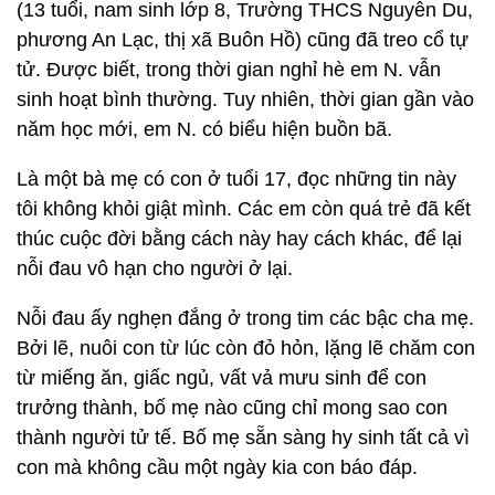
(13 tuổi, nam sinh lớp 8, Trường THCS Nguyễn Du,
phương An Lạc, thị xã Buôn Hồ) cũng đã treo cổ tự
tử. Được biết, trong thời gian nghỉ hè em N. vẫn
sinh hoạt bình thường. Tuy nhiên, thời gian gần vào
năm học mới, em N. có biểu hiện buồn bã.
Là một bà mẹ có con ở tuổi 17, đọc những tin này
tôi không khỏi giật mình. Các em còn quá trẻ đã kết
thúc cuộc đời bằng cách này hay cách khác, để lại
nỗi đau vô hạn cho người ở lại.
Nỗi đau ấy nghẹn đắng ở trong tim các bậc cha mẹ.
Bởi lẽ, nuôi con từ lúc còn đỏ hỏn, lặng lẽ chăm con
từ miếng ăn, giấc ngủ, vất vả mưu sinh để con
trưởng thành, bố mẹ nào cũng chỉ mong sao con
thành người tử tế. Bố mẹ sẵn sàng hy sinh tất cả vì
con mà không cầu một ngày kia con báo đáp.