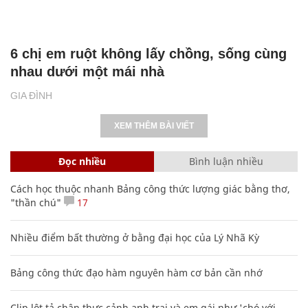
6 chị em ruột không lấy chồng, sống cùng
nhau dưới một mái nhà
GIA ĐÌNH
XEM THÊM BÀI VIẾT
Đọc nhiều
Bình luận nhiều
Cách học thuộc nhanh Bảng công thức lượng giác bằng thơ,
"thần chú"
17
Nhiều điểm bất thường ở bằng đại học của Lý Nhã Kỳ
Bảng công thức đạo hàm nguyên hàm cơ bản cần nhớ
Clip lột tả chân thực cảnh anh trai và em gái như 'chó với