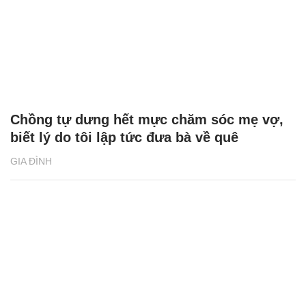
Chồng tự dưng hết mực chăm sóc mẹ vợ,
biết lý do tôi lập tức đưa bà về quê
GIA ĐÌNH