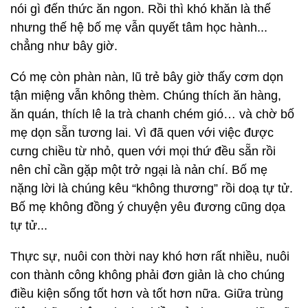
nói gì đến thức ăn ngon. Rồi thì khó khăn là thế
nhưng thế hệ bố mẹ vẫn quyết tâm học hành...
chẳng như bây giờ.
Có mẹ còn phàn nàn, lũ trẻ bây giờ thấy cơm dọn
tận miệng vẫn không thèm. Chúng thích ăn hàng,
ăn quán, thích lê la trà chanh chém gió… và chờ bố
mẹ dọn sẵn tương lai. Vì đã quen với việc được
cưng chiều từ nhỏ, quen với mọi thứ đều sẵn rồi
nên chỉ cần gặp một trở ngại là nản chí. Bố mẹ
nặng lời là chúng kêu “không thương” rồi doạ tự tử.
Bố mẹ không đồng ý chuyện yêu đương cũng dọa
tự tử...
Thực sự, nuôi con thời nay khó hơn rất nhiều, nuôi
con thành công không phải đơn giản là cho chúng
điều kiện sống tốt hơn và tốt hơn nữa. Giữa trùng