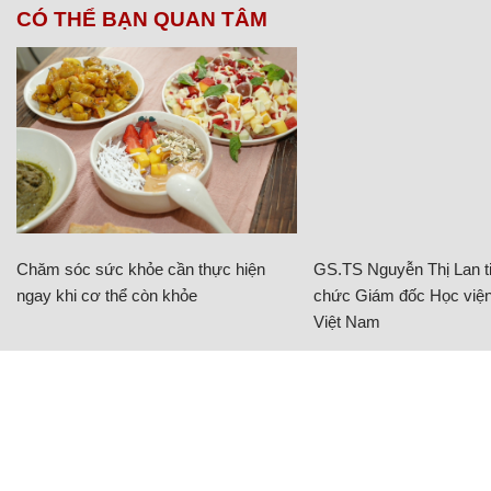
CÓ THỂ BẠN QUAN TÂM
Chăm sóc sức khỏe cần thực hiện
GS.TS Nguyễn Thị Lan ti
ngay khi cơ thể còn khỏe
chức Giám đốc Học viện
Việt Nam