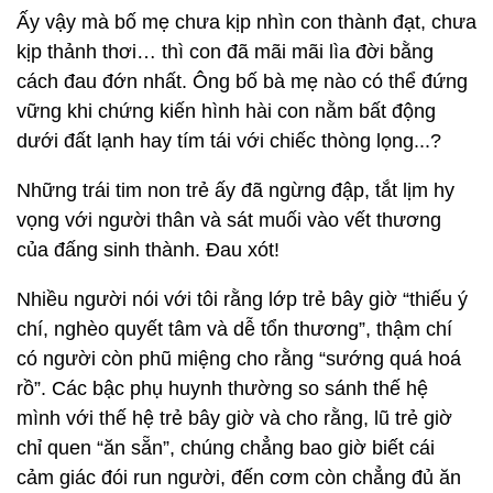
Ấy vậy mà bố mẹ chưa kịp nhìn con thành đạt, chưa
kịp thảnh thơi… thì con đã mãi mãi lìa đời bằng
cách đau đớn nhất. Ông bố bà mẹ nào có thể đứng
vững khi chứng kiến hình hài con nằm bất động
dưới đất lạnh hay tím tái với chiếc thòng lọng...?
Những trái tim non trẻ ấy đã ngừng đập, tắt lịm hy
vọng với người thân và sát muối vào vết thương
của đấng sinh thành. Đau xót!
Nhiều người nói với tôi rằng lớp trẻ bây giờ “thiếu ý
chí, nghèo quyết tâm và dễ tổn thương”, thậm chí
có người còn phũ miệng cho rằng “sướng quá hoá
rồ”. Các bậc phụ huynh thường so sánh thế hệ
mình với thế hệ trẻ bây giờ và cho rằng, lũ trẻ giờ
chỉ quen “ăn sẵn”, chúng chẳng bao giờ biết cái
cảm giác đói run người, đến cơm còn chẳng đủ ăn