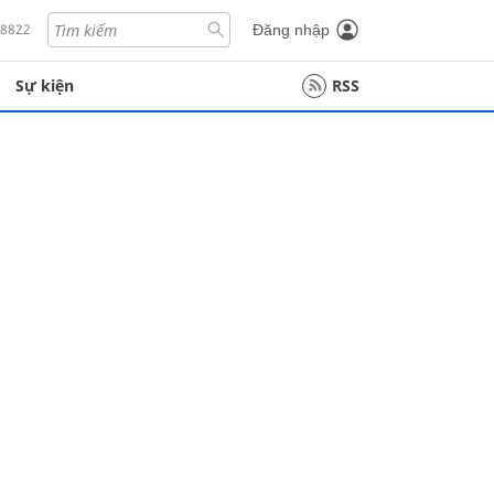
18822
Đăng nhập
Sự kiện
RSS