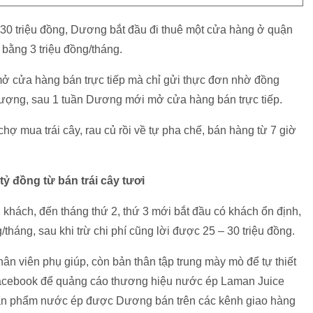
0 triệu đồng, Dương bắt đầu đi thuê một cửa hàng ở quận
 bằng 3 triệu đồng/tháng.
 cửa hàng bán trực tiếp mà chỉ gửi thực đơn nhờ đồng
 lượng, sau 1 tuần Dương mới mở cửa hàng bán trực tiếp.
hợ mua trái cây, rau củ rồi về tự pha chế, bán hàng từ 7 giờ
ỷ đồng từ bán trái cây tươi
 khách, đến tháng thứ 2, thứ 3 mới bắt đầu có khách ổn định,
tháng, sau khi trừ chi phí cũng lời được 25 – 30 triệu đồng.
n viên phụ giúp, còn bản thân tập trung mày mò để tự thiết
n facebook để quảng cáo thương hiệu nước ép Laman Juice
 sản phẩm nước ép được Dương bán trên các kênh giao hàng