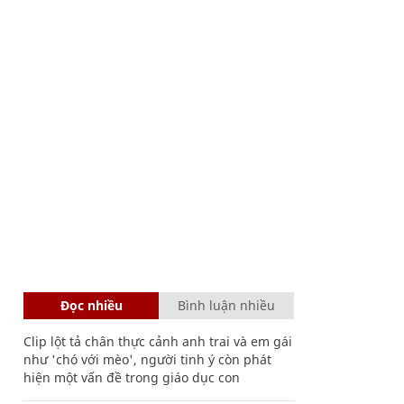
Đọc nhiều
Bình luận nhiều
Clip lột tả chân thực cảnh anh trai và em gái
như 'chó với mèo', người tinh ý còn phát
hiện một vấn đề trong giáo dục con