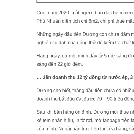
Cuối năm 2020, một người bạn đã cho mượn 3
Phú Nhuận diện tích chỉ 6m2, chi phí thuê mặt
Những ngày đầu tiên Dương còn chưa dám mở
nghiệp cũ đặt mua uống thử để kiểm tra chất
Hàng ngày, cứ một mình dậy từ 5 giờ sáng đi c
sáng đến 22 giờ đêm.
… đến doanh thu 12 tỷ đồng từ nước ép, 3 t
Dương cho biết, tháng đầu tiên chưa có nhiều
doanh thu bắt đầu đạt được 70 – 90 triệu đồng/
Sau khi bán hàng ổn định, Dương mới thuê nhâ
kế tem nhãn hiệu, in tờ rơi, mở fanpage trê
của mình. Ngoài bán trực tiếp tại cửa hàng,