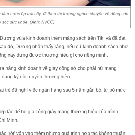
ự làm nước ép trái cây, đi theo thị trường ngách chuyên về dòng sản
sóc sức khỏe. (Ảnh: NVCC)
Dương vừa kinh doanh thêm mảng sách trên Tiki và đã đạt
 sau đó, Dương nhận thấy rằng, nếu cứ kinh doanh sách như
hông xây dựng được thương hiệu gì cho riêng mình.
a hàng kinh doanh về giày công sở cho phái nữ mang
 đăng ký độc quyền thương hiệu.
rai trẻ đã nghỉ việc ngân hàng sau 5 năm gắn bó, từ bỏ mức
hợp tác để họ gia công giày mang thương hiệu của mình,
Chí Minh.
ác ‘rót’ vốn vào thêm nhưng quá trình hợp tác không thuận