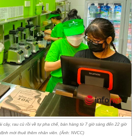
 cây, rau củ rồi về tự pha chế, bán hàng từ 7 giờ sáng đến 22 giờ
định mới thuê thêm nhân viên. (Ảnh: NVCC)