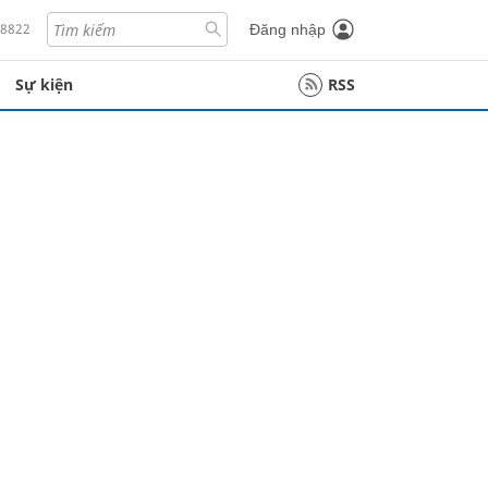
18822
Đăng nhập
Sự kiện
RSS