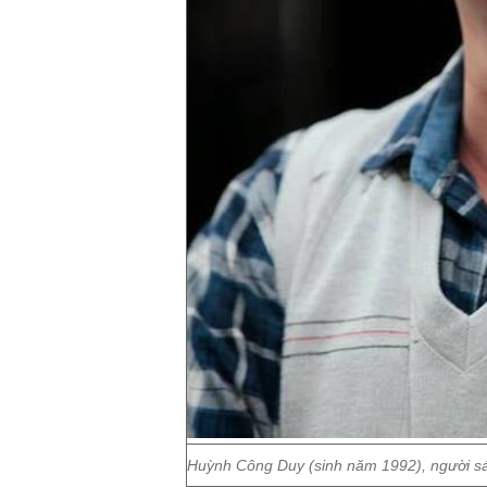
Huỳnh Công Duy (sinh năm 1992), người s