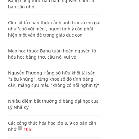
Bảng công thức đạo hàm nguyên hàm cơ
bản cần nhớ
Clip lột tả chân thực cảnh anh trai và em gái
như 'chó với mèo', người tinh ý còn phát
hiện một vấn đề trong giáo dục con
Mẹo học thuộc Bảng tuần hoàn nguyên tố
hóa học bằng thơ, câu nói vui vẻ
Nguyễn Phương Hằng sở hữu khối tài sản
"siêu khủng", từng khoe sổ đỏ tính bằng
cân, mắng cựu mẫu 'không có nổi nghìn tỷ'
Nhiều điểm bất thường ở bằng đại học của
Lý Nhã Kỳ
Các công thức hóa học lớp 8, 9 cơ bản cần
nhớ
106