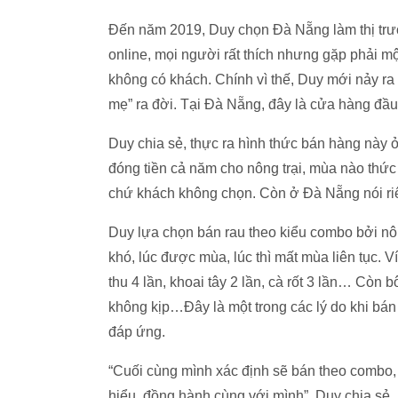
Đến năm 2019, Duy chọn Đà Nẵng làm thị trườ
online, mọi người rất thích nhưng gặp phải mộ
không có khách. Chính vì thế, Duy mới nảy ra
mẹ” ra đời. Tại Đà Nẵng, đây là cửa hàng đầu 
Duy chia sẻ, thực ra hình thức bán hàng này 
đóng tiền cả năm cho nông trại, mùa nào thức 
chứ khách không chọn. Còn ở Đà Nẵng nói ri
Duy lựa chọn bán rau theo kiểu combo bởi nô
khó, lúc được mùa, lúc thì mất mùa liên tục. Ví
thu 4 lần, khoai tây 2 lần, cà rốt 3 lần… Còn 
không kịp…Đây là một trong các lý do khi bán 
đáp ứng.
“Cuối cùng mình xác định sẽ bán theo combo, 
hiểu, đồng hành cùng với mình”, Duy chia sẻ.