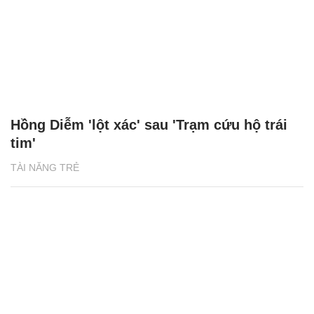
Hồng Diễm 'lột xác' sau 'Trạm cứu hộ trái
tim'
TÀI NĂNG TRẺ