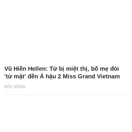
Vũ Hiền Hellen: Từ bị miệt thị, bố mẹ đòi
'từ mặt' đến Á hậu 2 Miss Grand Vietnam
ĐỜI SỐNG