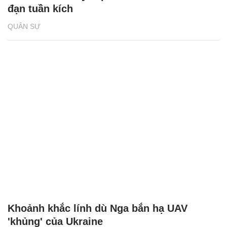
đạn tuần kích
QUÂN SỰ
Khoảnh khắc lính dù Nga bắn hạ UAV
'khủng' của Ukraine