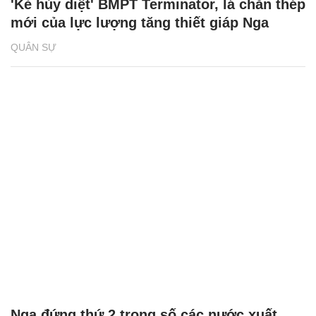
'Kẻ hủy diệt' BMPT Terminator, lá chắn thép
mới của lực lượng tăng thiết giáp Nga
QUÂN SỰ
Nga đứng thứ 2 trong số các nước xuất