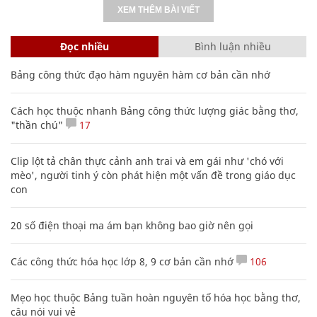
XEM THÊM BÀI VIẾT
Đọc nhiều
Bình luận nhiều
Bảng công thức đạo hàm nguyên hàm cơ bản cần nhớ
Cách học thuộc nhanh Bảng công thức lượng giác bằng thơ,
"thần chú"
17
Clip lột tả chân thực cảnh anh trai và em gái như 'chó với
mèo', người tinh ý còn phát hiện một vấn đề trong giáo dục
con
20 số điện thoại ma ám bạn không bao giờ nên gọi
Các công thức hóa học lớp 8, 9 cơ bản cần nhớ
106
Mẹo học thuộc Bảng tuần hoàn nguyên tố hóa học bằng thơ,
câu nói vui vẻ