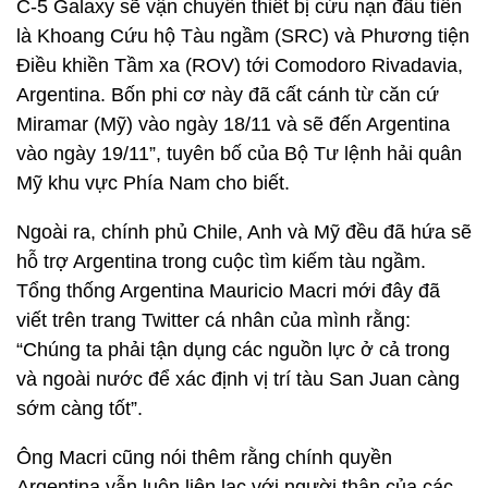
C-5 Galaxy sẽ vận chuyển thiết bị cứu nạn đầu tiên
là Khoang Cứu hộ Tàu ngầm (SRC) và Phương tiện
Điều khiền Tầm xa (ROV) tới Comodoro Rivadavia,
Argentina. Bốn phi cơ này đã cất cánh từ căn cứ
Miramar (Mỹ) vào ngày 18/11 và sẽ đến Argentina
vào ngày 19/11”, tuyên bố của Bộ Tư lệnh hải quân
Mỹ khu vực Phía Nam cho biết.
Ngoài ra, chính phủ Chile, Anh và Mỹ đều đã hứa sẽ
hỗ trợ Argentina trong cuộc tìm kiếm tàu ngầm.
Tổng thống Argentina Mauricio Macri mới đây đã
viết trên trang Twitter cá nhân của mình rằng:
“Chúng ta phải tận dụng các nguồn lực ở cả trong
và ngoài nước để xác định vị trí tàu San Juan càng
sớm càng tốt”.
Ông Macri cũng nói thêm rằng chính quyền
Argentina vẫn luôn liên lạc với người thân của các