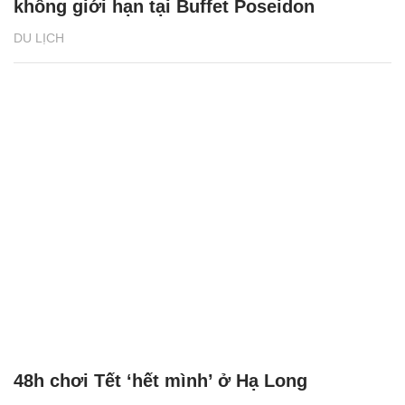
không giới hạn tại Buffet Poseidon
DU LỊCH
48h chơi Tết ‘hết mình’ ở Hạ Long