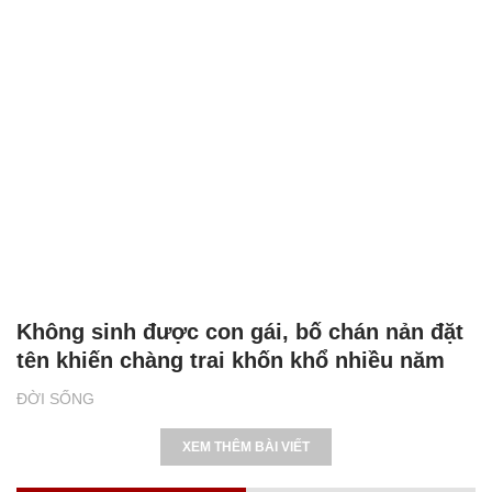
Không sinh được con gái, bố chán nản đặt
tên khiến chàng trai khốn khổ nhiều năm
ĐỜI SỐNG
XEM THÊM BÀI VIẾT