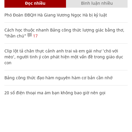
Đọc nhiều
Bình luận nhiều
Phó Đoàn ĐBQH Hà Giang Vương Ngọc Hà bị kỷ luật
Cách học thuộc nhanh Bảng công thức lượng giác bằng thơ,
"thần chú"
17
Clip lột tả chân thực cảnh anh trai và em gái như 'chó với
mèo', người tinh ý còn phát hiện một vấn đề trong giáo dục
con
Bảng công thức đạo hàm nguyên hàm cơ bản cần nhớ
20 số điện thoại ma ám bạn không bao giờ nên gọi
Các công thức hóa học lớp 8, 9 cơ bản cần nhớ
106
Nguyễn Phương Hằng sở hữu khối tài sản "siêu khủng", từng
khoe sổ đỏ tính bằng cân, mắng cựu mẫu 'không có nổi