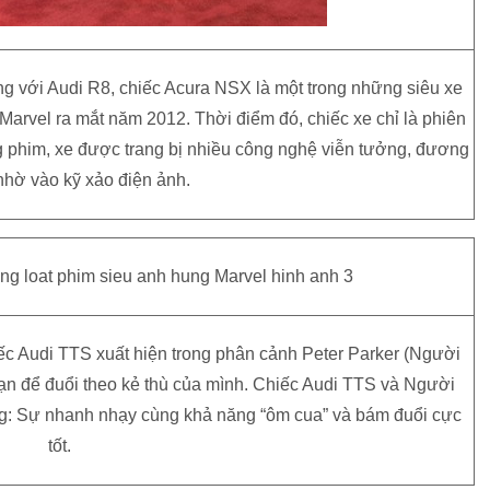
ng với Audi R8, chiếc Acura NSX là một trong những siêu xe
arvel ra mắt năm 2012. Thời điểm đó, chiếc xe chỉ là phiên
 phim, xe được trang bị nhiều công nghệ viễn tưởng, đương
nhờ vào kỹ xảo điện ảnh.
ếc Audi TTS xuất hiện trong phân cảnh Peter Parker (Người
ạn để đuổi theo kẻ thù của mình. Chiếc Audi TTS và Người
g: Sự nhanh nhạy cùng khả năng “ôm cua” và bám đuổi cực
tốt.