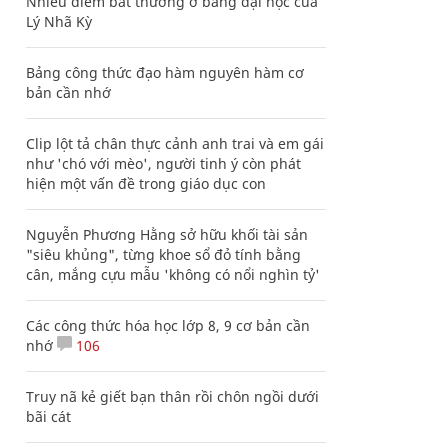
Nhiều điểm bất thường ở bằng đại học của
Lý Nhã Kỳ
Bảng công thức đạo hàm nguyên hàm cơ
bản cần nhớ
Clip lột tả chân thực cảnh anh trai và em gái
như 'chó với mèo', người tinh ý còn phát
hiện một vấn đề trong giáo dục con
Nguyễn Phương Hằng sở hữu khối tài sản
"siêu khủng", từng khoe sổ đỏ tính bằng
cân, mắng cựu mẫu 'không có nổi nghìn tỷ'
Các công thức hóa học lớp 8, 9 cơ bản cần
nhớ
106
Truy nã kẻ giết bạn thân rồi chôn ngồi dưới
bãi cát