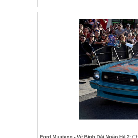
Ford Mustang - Vệ Binh Dải Ngân Hà 2
: C