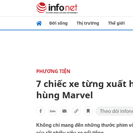
Đời sống
Thị trường
Thế giới
PHƯƠNG TIỆN
7 chiếc xe từng xuất 
hùng Marvel
Không chỉ mang đến những thước phim vô 
của rất nhiều siêu xe nổi tiếng.