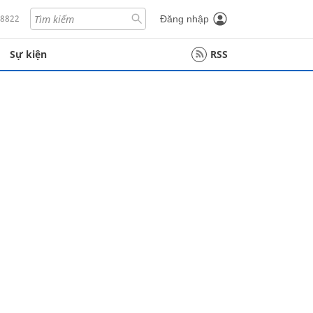
18822
Đăng nhập
Sự kiện
RSS