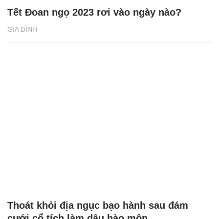
Tết Đoan ngọ 2023 rơi vào ngày nào?
GIA ĐÌNH
Thoát khỏi địa ngục bạo hành sau đám
cưới cổ tích làm dâu hào môn