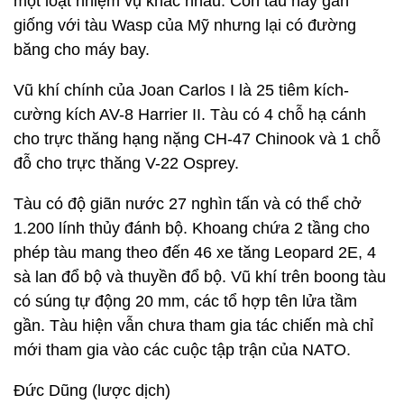
một loạt nhiệm vụ khác nhau. Con tàu này gần
giống với tàu Wasp của Mỹ nhưng lại có đường
băng cho máy bay.
Vũ khí chính của Joan Carlos I là 25 tiêm kích-
cường kích AV-8 Harrier II. Tàu có 4 chỗ hạ cánh
cho trực thăng hạng nặng CH-47 Chinook và 1 chỗ
đỗ cho trực thăng V-22 Osprey.
Tàu có độ giãn nước 27 nghìn tấn và có thể chở
1.200 lính thủy đánh bộ. Khoang chứa 2 tầng cho
phép tàu mang theo đến 46 xe tăng Leopard 2E, 4
sà lan đổ bộ và thuyền đổ bộ. Vũ khí trên boong tàu
có súng tự động 20 mm, các tổ hợp tên lửa tầm
gần. Tàu hiện vẫn chưa tham gia tác chiến mà chỉ
mới tham gia vào các cuộc tập trận của NATO.
Đức Dũng (lược dịch)