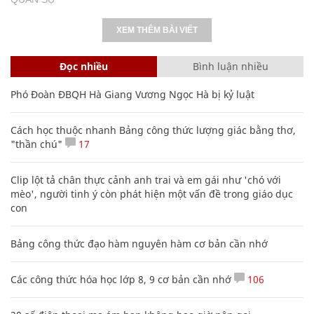
XEM THÊM BÀI VIẾT
Đọc nhiều
Bình luận nhiều
Phó Đoàn ĐBQH Hà Giang Vương Ngọc Hà bị kỷ luật
Cách học thuộc nhanh Bảng công thức lượng giác bằng thơ,
"thần chú"
17
Clip lột tả chân thực cảnh anh trai và em gái như 'chó với
mèo', người tinh ý còn phát hiện một vấn đề trong giáo dục
con
Bảng công thức đạo hàm nguyên hàm cơ bản cần nhớ
Các công thức hóa học lớp 8, 9 cơ bản cần nhớ
106