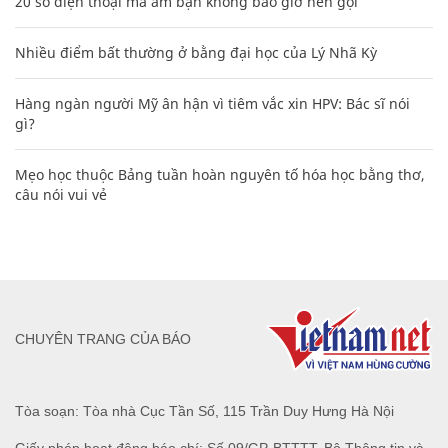
20 số điện thoại ma ám bạn không bao giờ nên gọi
Nhiều điểm bất thường ở bằng đại học của Lý Nhã Kỳ
Hàng ngàn người Mỹ ân hận vì tiêm vắc xin HPV: Bác sĩ nói
gì?
Mẹo học thuộc Bảng tuần hoàn nguyên tố hóa học bằng thơ,
câu nói vui vẻ
CHUYÊN TRANG CỦA BÁO
Tòa soạn: Tòa nhà Cục Tần Số, 115 Trần Duy Hưng Hà Nội
Giấy phép hoạt động báo chí: Số 09/GP-BTTTT, Bộ Thông tin và