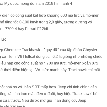
ơ điện có công suất kết hợp khoảng 603 mã lực và mô-men
ể tăng tốc 0-100 km/h trong 2,9 giây, tương đương với
 LP700-4 hay Ferrari F12tdf.
 lực
Jeep Cherokee Trackhawk – "quỷ dữ" của tập đoàn Chrysler.
cơ Hemi V8 Hellcat dung tích 6.2 lít giống như những chiếc
 siêu nạp cho công suất hơn 700 mã lực, mô-men xoắn 875
ở thời điểm hiện tại. Với sức mạnh này, Trackhawk chỉ mất
đột phá so với bản SRT thấp hơn. Jeep chỉ tinh chỉnh cản
 ống xả hình tròn màu đen ở đuôi, huy hiệu 'Trackhawk' bên
hai cửa trước. Nếu được mở giới hạn động cơ, Jeep