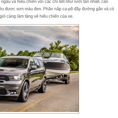
ầu và hiếu chiến với các chi tiết như lưới tản nhiệt, cản
đều được sơn màu đen. Phần nắp ca-pô đầy đường gân và có
 gió càng làm tăng vẻ hiếu chiến của xe.