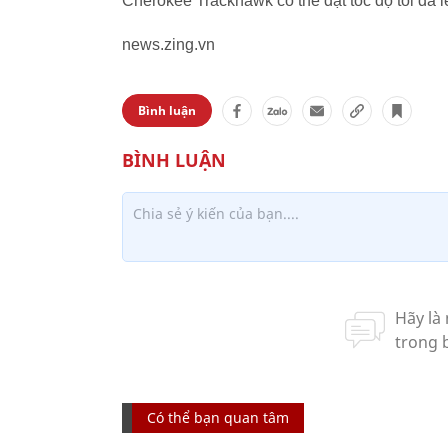
Cherokee Trackhawk có thể đạt tốc độ tối đa l
news.zing.vn
Bình luận
Có thể bạn quan tâm