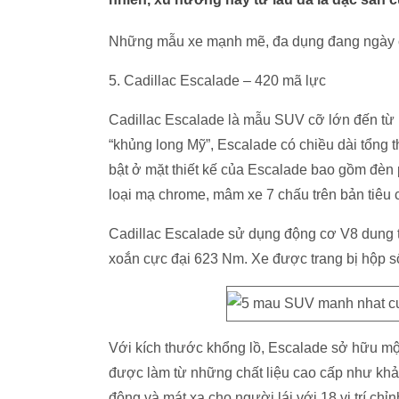
Những mẫu xe mạnh mẽ, đa dụng đang ngày cà
5. Cadillac Escalade – 420 mã lực
Cadillac Escalade là mẫu SUV cỡ lớn đến từ
“khủng long Mỹ”, Escalade có chiều dài tổng 
bật ở mặt thiết kế của Escalade bao gồm đèn 
loại mạ chrome, mâm xe 7 chấu trên bản tiêu 
Cadillac Escalade sử dụng động cơ V8 dung t
xoắn cực đại 623 Nm. Xe được trang bị hộp s
Với kích thước khổng lồ, Escalade sở hữu một 
được làm từ những chất liệu cao cấp như kh
đông và mát xa cho người lái với 18 vị trí chỉn