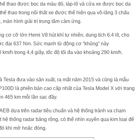
i thể thao được bọc da màu đỏ, táp-lô và cửa xe được bọc da
hể thao trong nội thất xe được thể hiện qua vô-lăng 3 chấu
, màn hình giải trí trung tâm cảm ứng.
 cơ cỡ lớn Hemi V8 hút khí tự nhiên, dung tích 6.4 lít, cho
c đại 637 Nm. Sức mạnh từ động cơ “khủng” này
km/h trong 4,4 giây, tốc độ tối đa vào khoảng 290 km/h.
à Tesla đưa vào sản xuất, ra mắt năm 2015 và cũng là mẫu
 P100D là phiên bản cao cấp nhất của Tesla Model X với trang
n 465 km mỗi lần sạc đầy.
 AEB dựa trên radar tiêu chuẩn và hệ thống tránh va chạm
 hệ thống radar băng rộng, có thể nhìn xuyên qua kim loại để
đó khi mở hoặc đóng.