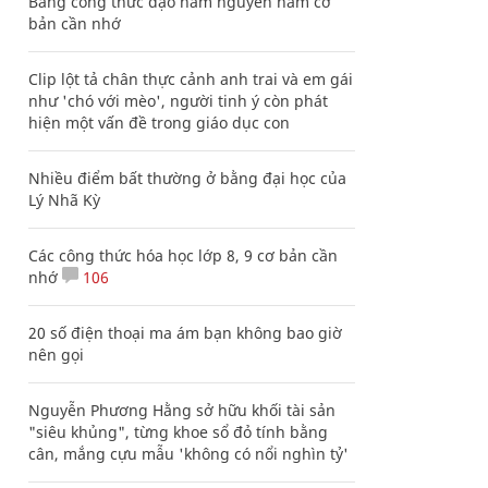
Bảng công thức đạo hàm nguyên hàm cơ
bản cần nhớ
Clip lột tả chân thực cảnh anh trai và em gái
như 'chó với mèo', người tinh ý còn phát
hiện một vấn đề trong giáo dục con
Nhiều điểm bất thường ở bằng đại học của
Lý Nhã Kỳ
Các công thức hóa học lớp 8, 9 cơ bản cần
nhớ
106
20 số điện thoại ma ám bạn không bao giờ
nên gọi
Nguyễn Phương Hằng sở hữu khối tài sản
"siêu khủng", từng khoe sổ đỏ tính bằng
cân, mắng cựu mẫu 'không có nổi nghìn tỷ'