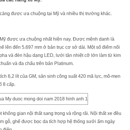
ng được ưa chuộng tại Mỹ và nhiều thị trường khác.
 Mỹ được ưa chuộng nhất hiện nay. Được mệnh danh là
thể lên đến 5.697 mm ở bản trục cơ sở dài. Một số điểm nổi
pha và đèn hậu dạng LED, lưới tản nhiệt cỡ lớn làm từ kim
chuẩn và đa chấu trên bản Platinum.
ích 6,2 lít của GM, sản sinh công suất 420 mã lực, mô-men
ố 8 cấp.
không gian nội thất sang trọng và rộng rãi. Nội thất xe đều
ảm gỗ, ghế được bọc da tích hợp hệ thống sưởi ấm ngày
h điện.