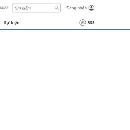
18822
Đăng nhập
Sự kiện
RSS