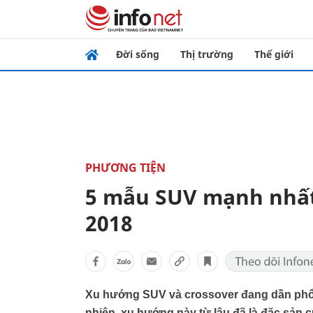
Đời sống
Thị trường
Thế giới
PHƯƠNG TIỆN
5 mẫu SUV mạnh nhấ
2018
Xu hướng SUV và crossover đang dần phổ b
nhiên, xu hướng này từ lâu đã là đặc sản 