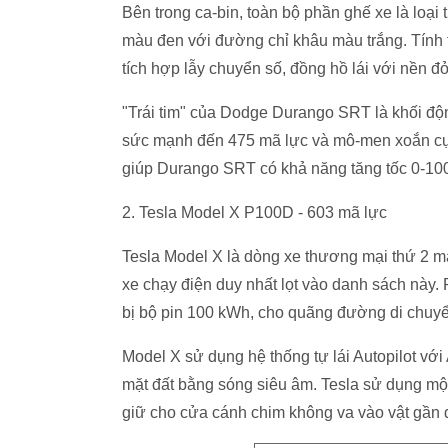
Bên trong ca-bin, toàn bộ phần ghế xe là loạ
màu đen với đường chỉ khâu màu trắng. Tính t
tích hợp lẫy chuyển số, đồng hồ lái với nền đỏ
"Trái tim" của Dodge Durango SRT là khối động
sức mạnh đến 475 mã lực và mô-men xoắn cự
giúp Durango SRT có khả năng tăng tốc 0-100 
2. Tesla Model X P100D - 603 mã lực
Tesla Model X là dòng xe thương mại thứ 2 m
xe chạy điện duy nhất lọt vào danh sách này.
bị bộ pin 100 kWh, cho quãng đường di chuyể
Model X sử dụng hệ thống tự lái Autopilot với
mặt đất bằng sóng siêu âm. Tesla sử dụng một
giữ cho cửa cánh chim không va vào vật gần 