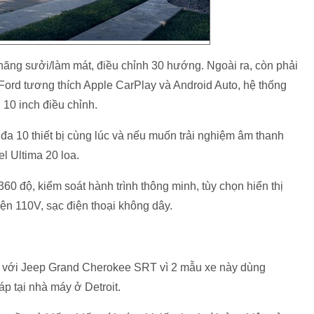
ăng sưởi/làm mát, điều chỉnh 30 hướng. Ngoài ra, còn phải
 Ford tương thích Apple CarPlay và Android Auto, hệ thống
 10 inch điều chỉnh.
i đa 10 thiết bị cùng lúc và nếu muốn trải nghiệm âm thanh
l Ultima 20 loa.
0 độ, kiểm soát hành trình thông minh, tùy chọn hiển thị
điện 110V, sạc điện thoại không dây.
 với Jeep Grand Cherokee SRT vì 2 mẫu xe này dùng
p tại nhà máy ở Detroit.