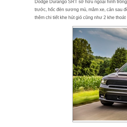
Dodge Durango SRT sở hữu ngoại hình trông ng
trước, hốc đèn sương mù, mâm xe, cản sau 
thêm chi tiết khe hút gió cũng như 2 khe thoát