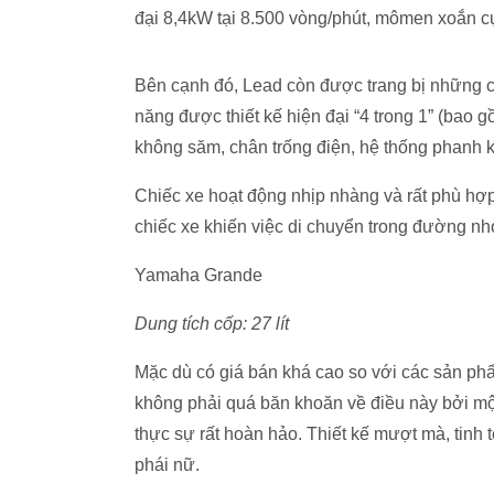
đại 8,4kW tại 8.500 vòng/phút, mômen xoắn c
Bên cạnh đó, Lead còn được trang bị những c
năng được thiết kế hiện đại “4 trong 1” (bao 
không săm, chân trống điện, hệ thống phanh
Chiếc xe hoạt động nhịp nhàng và rất phù hợp
chiếc xe khiến việc di chuyển trong đường nhỏ
Yamaha Grande
Dung tích cốp: 27 lít
Mặc dù có giá bán khá cao so với các sản ph
không phải quá băn khoăn về điều này bởi một
thực sự rất hoàn hảo. Thiết kế mượt mà, tinh 
phái nữ.