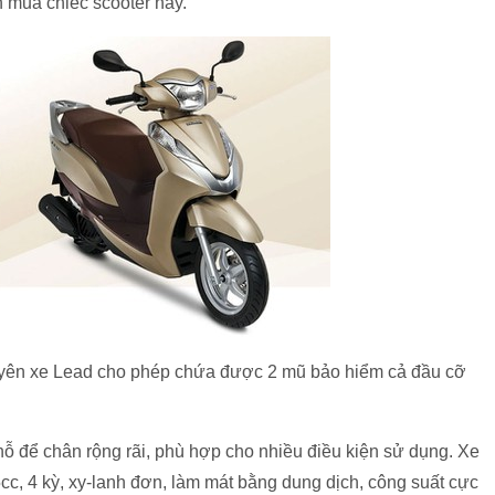
n mua chiếc scooter này.
ới yên xe Lead cho phép chứa được 2 mũ bảo hiểm cả đầu cỡ
ỗ để chân rộng rãi, phù hợp cho nhiều điều kiện sử dụng. Xe
, 4 kỳ, xy-lanh đơn, làm mát bằng dung dịch, công suất cực