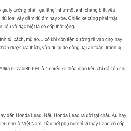
y ga lý tưởng phải “ga lăng” như một anh chàng biết yêu
n đủ loại váy đầm dù ôm hay xòe. Chiếc xe cũng phải thật
 liệu và đặc biệt là có cốp thật rộng.
h kỉnh túi xách, mũ áo… có khi còn tiện đường rẽ vào chợ hay
hắn được ưa thích, vừa đi lại dễ dàng, lại an toàn, tránh bị
ila Elizabeth EFI là 4 chiếc xe thỏa mãn tiêu chí đó của chị
 ngay đến Honda Lead. Nếu Honda Lead ra đời tại châu Âu hay
ều như ở Việt Nam. Hầu hết phụ nữ chỉ vì thấy Lead có cốp