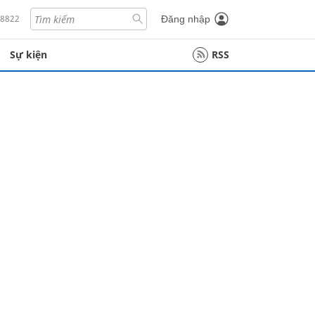
18822
Đăng nhập
Sự kiện
RSS