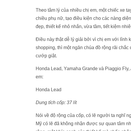
Theo tâm lý của nhiều chị em, một chiếc xe ta
chiều phụ nữ, tạo điều kiện cho các nàng diệ
đẹp, thiết kế nhỏ nhắn, vừa tầm, tiết kiệm nhiên
Điều này thật dễ lý giải bởi vì chị em với lỉn
shopping, thì một ngăn chúa đồ rộng rãi chắc c
cướp giật.
Honda Lead, Yamaha Grande và Piaggio Fly, Att
em:
Honda Lead
Dung tích cốp: 37 lít
Nói về độ rộng của cốp, có lẽ người ta nghĩ
Mỹ có lẽ đã không nhận được sự quan tâm nhi