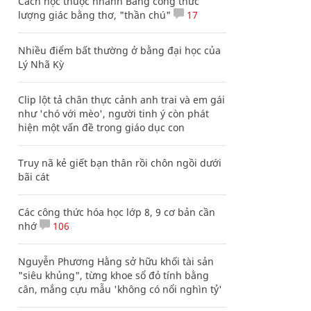
Cách học thuộc nhanh Bảng công thức
lượng giác bằng thơ, "thần chú"
17
Nhiều điểm bất thường ở bằng đại học của
Lý Nhã Kỳ
Clip lột tả chân thực cảnh anh trai và em gái
như 'chó với mèo', người tinh ý còn phát
hiện một vấn đề trong giáo dục con
Truy nã kẻ giết bạn thân rồi chôn ngồi dưới
bãi cát
Các công thức hóa học lớp 8, 9 cơ bản cần
nhớ
106
Nguyễn Phương Hằng sở hữu khối tài sản
"siêu khủng", từng khoe sổ đỏ tính bằng
cân, mắng cựu mẫu 'không có nổi nghìn tỷ'