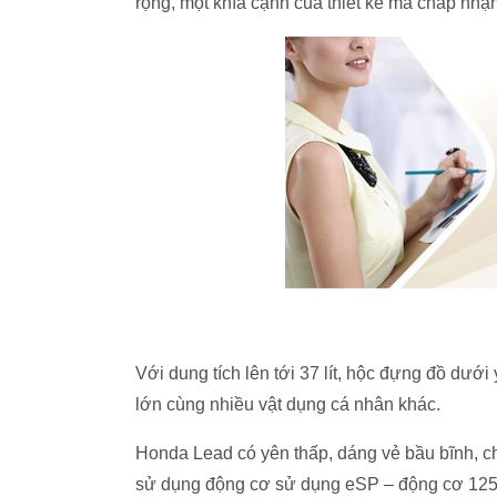
rộng, một khía cạnh của thiết kế mà chấp nhậ
Với dung tích lên tới 37 lít, hộc đựng đồ dư
lớn cùng nhiều vật dụng cá nhân khác.
Honda Lead có yên thấp, dáng vẻ bầu bĩnh, ch
sử dụng động cơ sử dụng eSP – động cơ 125cc