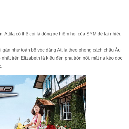
, Attila có thể coi là dòng xe hiếm hoi của SYM để lại nhiều
i gần như toàn bộ vóc dáng Attila theo phong cách châu Âu
nhất trên Elizabeth là kiểu đèn pha tròn nổi, mặt nạ kéo dọc
c.