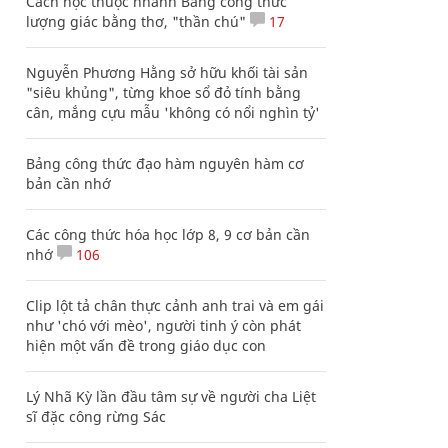
Cách học thuộc nhanh Bảng công thức
lượng giác bằng thơ, "thần chú"
17
Nguyễn Phương Hằng sở hữu khối tài sản
"siêu khủng", từng khoe sổ đỏ tính bằng
cân, mắng cựu mẫu 'không có nổi nghìn tỷ'
Bảng công thức đạo hàm nguyên hàm cơ
bản cần nhớ
Các công thức hóa học lớp 8, 9 cơ bản cần
nhớ
106
Clip lột tả chân thực cảnh anh trai và em gái
như 'chó với mèo', người tinh ý còn phát
hiện một vấn đề trong giáo dục con
Lý Nhã Kỳ lần đầu tâm sự về người cha Liệt
sĩ đặc công rừng Sác