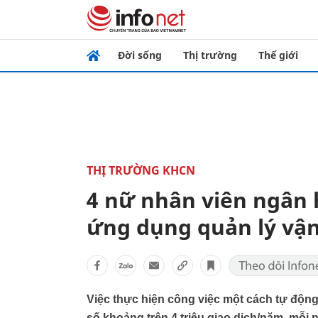
Đời sống
Thị trường
Thế giới
THỊ TRƯỜNG KHCN
4 nữ nhân viên ngân 
ứng dụng quản lý vận
Việc thực hiện công việc một cách tự động 
số khoảng trên 4 triệu giao dịch/năm, mỗi 