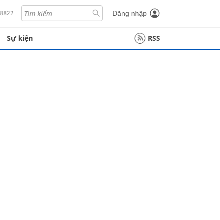
18822
Đăng nhập
Sự kiện
RSS