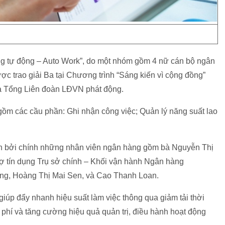
ng tự động – Auto Work”, do một nhóm gồm 4 nữ cán bộ ngân
ợc trao giải Ba tại Chương trình “Sáng kiến vì cộng đồng”
và Tổng Liên đoàn LĐVN phát động.
gồm các cầu phần: Ghi nhận công việc; Quản lý năng suất lao
iển bởi chính những nhân viên ngân hàng gồm bà Nguyễn Thị
ợ tín dụng Trụ sở chính – Khối vận hành Ngân hàng
ung, Hoàng Thị Mai Sen, và Cao Thanh Loan.
giúp đẩy nhanh hiệu suất làm việc thông qua giảm tải thời
i phí và tăng cường hiệu quả quản trị, điều hành hoạt động