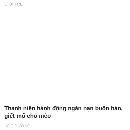
GIỚI TRẺ
Thanh niên hành động ngăn nạn buôn bán,
giết mổ chó mèo
HỌC ĐƯỜNG