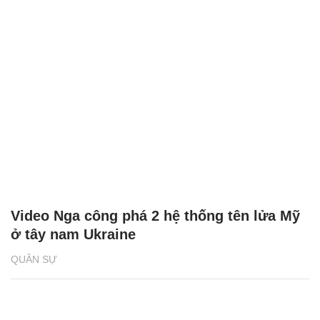
Video Nga công phá 2 hệ thống tên lửa Mỹ
ở tây nam Ukraine
QUÂN SỰ