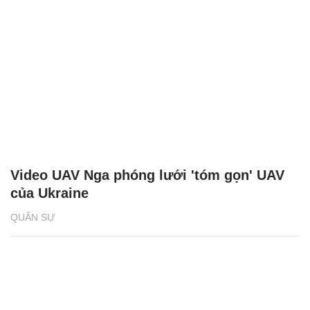
Video UAV Nga phóng lưới 'tóm gọn' UAV
của Ukraine
QUÂN SỰ