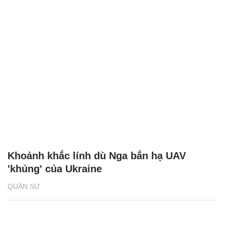
Khoảnh khắc lính dù Nga bắn hạ UAV
'khủng' của Ukraine
QUÂN SỰ