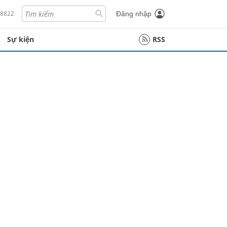
18822
Đăng nhập
Sự kiện
RSS