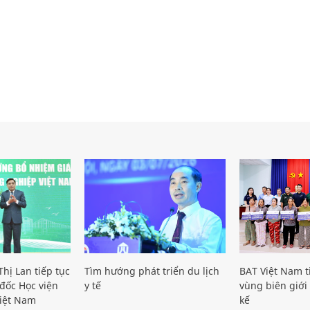
hị Lan tiếp tục
Tìm hướng phát triển du lịch
BAT Việt Nam t
đốc Học viện
y tế
vùng biên giới 
iệt Nam
kế