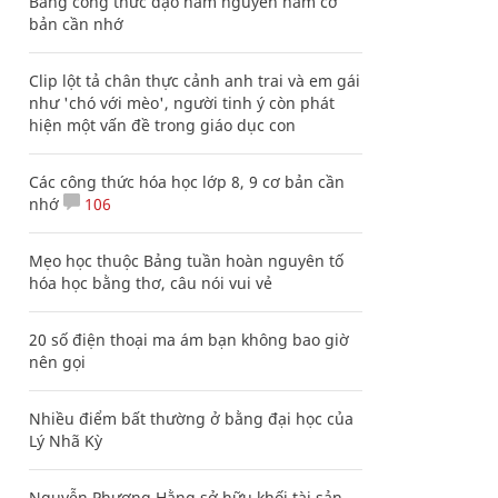
Bảng công thức đạo hàm nguyên hàm cơ
bản cần nhớ
Clip lột tả chân thực cảnh anh trai và em gái
như 'chó với mèo', người tinh ý còn phát
hiện một vấn đề trong giáo dục con
Các công thức hóa học lớp 8, 9 cơ bản cần
nhớ
106
Mẹo học thuộc Bảng tuần hoàn nguyên tố
hóa học bằng thơ, câu nói vui vẻ
20 số điện thoại ma ám bạn không bao giờ
nên gọi
Nhiều điểm bất thường ở bằng đại học của
Lý Nhã Kỳ
Nguyễn Phương Hằng sở hữu khối tài sản