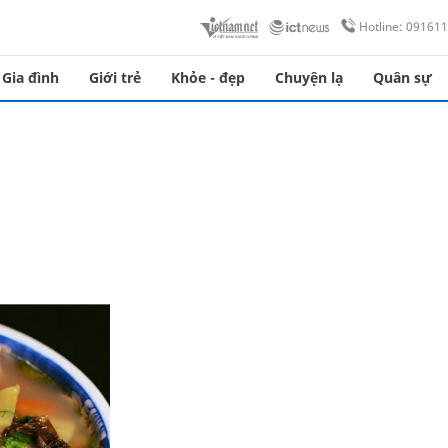
Hotline: 09161
Gia đình
Giới trẻ
Khỏe - đẹp
Chuyện lạ
Quân sự