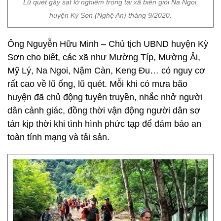
Lũ quét gây sạt lở nghiêm trọng tại xã biên giới Na Ngoi,
huyện Kỳ Sơn (Nghệ An) tháng 9/2020.
Ông Nguyễn Hữu Minh – Chủ tịch UBND huyện Kỳ
Sơn cho biết, các xã như Mường Típ, Mường Ải,
Mỹ Lý, Na Ngoi, Nậm Càn, Keng Đu… có nguy cơ
rất cao về lũ ống, lũ quét. Mỗi khi có mưa bão
huyện đã chủ động tuyên truyền, nhắc nhở người
dân cảnh giác, đồng thời vận động người dân sơ
tán kịp thời khi tình hình phức tạp để đảm bảo an
toàn tính mạng và tải sản.