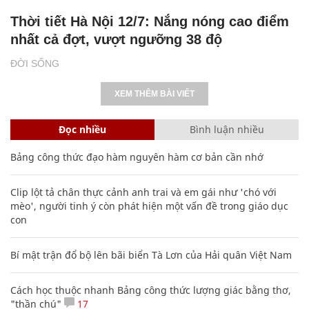
Thời tiết Hà Nội 12/7: Nắng nóng cao điểm
nhất cả đợt, vượt ngưỡng 38 độ
ĐỜI SỐNG
XEM THÊM BÀI VIẾT
Đọc nhiều
Bình luận nhiều
Bảng công thức đạo hàm nguyên hàm cơ bản cần nhớ
Clip lột tả chân thực cảnh anh trai và em gái như 'chó với
mèo', người tinh ý còn phát hiện một vấn đề trong giáo dục
con
Bí mật trận đổ bộ lên bãi biển Tà Lơn của Hải quân Việt Nam
Cách học thuộc nhanh Bảng công thức lượng giác bằng thơ,
"thần chú"
17