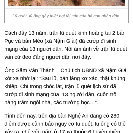
Lũ quét, lũ ống gây thiệt hại tài sản của bà con nhân dân.
Cách đây 13 năm, trận lũ quét kinh hoàng tại 2 bản
Pục và bản Méo (xã Nậm Giải) đã cướp đi sinh
mạng của 13 người dân. Nỗi ám ảnh về trận lũ quét
vẫn cứ đeo đẳng người dân nơi đây.
Ông Sầm Văn Thành – Chủ tịch UBND xã Nậm Giải
xót xa nhớ lại: “Sau lũ, bản làng xơ xác, thật khủng
khiếp. Chỉ trong chốc lát, trận lũ quét lịch sử đã
cướp đi sinh mạng của 13 người dân, cuốn trôi
hàng trăm ngôi nhà, các trường học…”.
Tính đến nay, trên địa bàn Nghệ An đang có 280
điểm được cảnh báo nguy cơ lũ quét, lũ ống có thể
xảy ra, chủ yếu nằm ở 17 xã thuộc 6 huyện miền