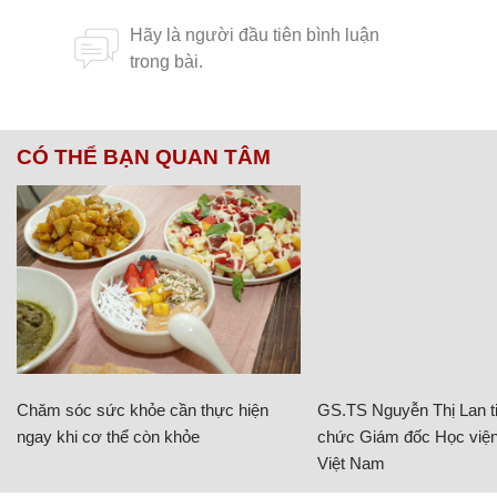
CÓ THỂ BẠN QUAN TÂM
Chăm sóc sức khỏe cần thực hiện
GS.TS Nguyễn Thị Lan ti
ngay khi cơ thể còn khỏe
chức Giám đốc Học viện
Việt Nam