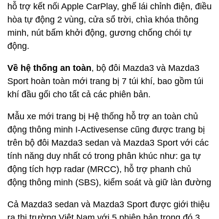
hỗ trợ kết nối Apple CarPlay, ghế lái chỉnh điện, điều
hòa tự động 2 vùng, cửa sổ trời, chìa khóa thông
minh, nút bấm khởi động, gương chống chói tự
động.
Về
hệ thống
an toàn
, bộ đôi Mazda3 và Mazda3
Sport hoàn toàn mới trang bị 7 túi khí, bao gồm túi
khí đầu gối cho tất cả các phiên bản.
Mẫu xe mới trang bị Hệ thống hỗ trợ an toàn chủ
động thông minh I-Activesense cũng được trang bị
trên bộ đôi Mazda3 sedan và Mazda3 Sport với các
tính năng duy nhất có trong phân khúc như: ga tự
động tích hợp radar (MRCC), hỗ trợ phanh chủ
động thông minh (SBS), kiểm soát và giữ làn đường
Cả Mazda3 sedan và Mazda3 Sport được giới thiệu
ra thị trường Việt Nam với 5 phiên bản trong đó 3