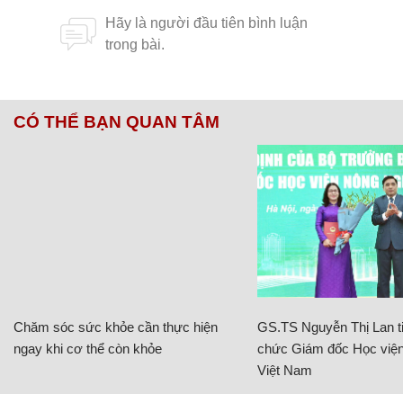
CÓ THỂ BẠN QUAN TÂM
Chăm sóc sức khỏe cần thực hiện
GS.TS Nguyễn Thị Lan ti
ngay khi cơ thể còn khỏe
chức Giám đốc Học viện
Việt Nam