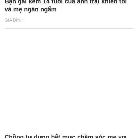
Bạn gái kém 14 tuổi của anh trai khiến tôi
và mẹ ngán ngẩm
GIA ĐÌNH
Chồng tự dưng hết mực chăm sóc mẹ vợ,