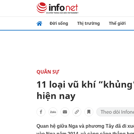
Đời sống
Thị trường
Thế giới
QUÂN SỰ
11 loại vũ khí “khủ
hiện nay
Quan hệ giữa Nga và phương Tây đã đi xuố
vào Nga năm 2014, và càng căng thẳng hơn