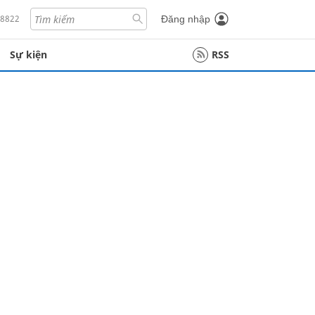
18822
Đăng nhập
Sự kiện
RSS