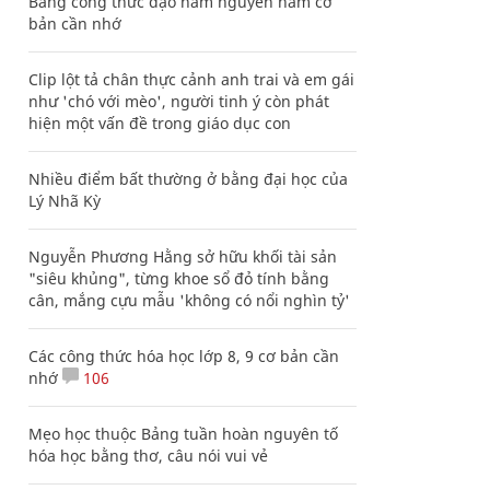
Bảng công thức đạo hàm nguyên hàm cơ
bản cần nhớ
Clip lột tả chân thực cảnh anh trai và em gái
như 'chó với mèo', người tinh ý còn phát
hiện một vấn đề trong giáo dục con
Nhiều điểm bất thường ở bằng đại học của
Lý Nhã Kỳ
Nguyễn Phương Hằng sở hữu khối tài sản
"siêu khủng", từng khoe sổ đỏ tính bằng
cân, mắng cựu mẫu 'không có nổi nghìn tỷ'
Các công thức hóa học lớp 8, 9 cơ bản cần
nhớ
106
Mẹo học thuộc Bảng tuần hoàn nguyên tố
hóa học bằng thơ, câu nói vui vẻ