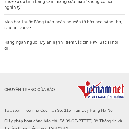
khoe sổ đỏ tính bằng cân, mắng cựu mẫu 'không có nổi
nghìn tỷ'
Mẹo học thuộc Bảng tuần hoàn nguyên tố hóa học bằng thơ,
câu nói vui vẻ
Hàng ngàn người Mỹ ân hận vì tiêm vắc xin HPV: Bác sĩ nói
gì?
CHUYÊN TRANG CỦA BÁO
Tòa soạn: Tòa nhà Cục Tần Số, 115 Trần Duy Hưng Hà Nội
Giấy phép hoạt động báo chí: Số 09/GP-BTTTT, Bộ Thông tin và
Truyền thông cấp ngày 07/01/2019.