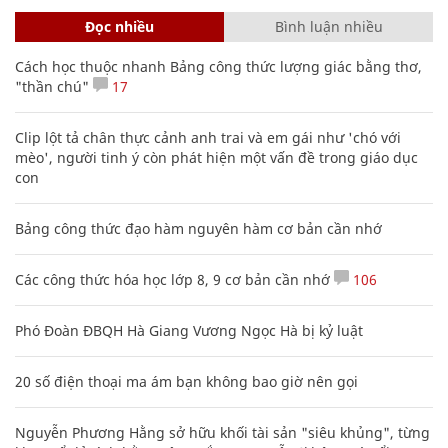
Đọc nhiều
Bình luận nhiều
Cách học thuộc nhanh Bảng công thức lượng giác bằng thơ,
"thần chú"
17
Clip lột tả chân thực cảnh anh trai và em gái như 'chó với
mèo', người tinh ý còn phát hiện một vấn đề trong giáo dục
con
Bảng công thức đạo hàm nguyên hàm cơ bản cần nhớ
Các công thức hóa học lớp 8, 9 cơ bản cần nhớ
106
Phó Đoàn ĐBQH Hà Giang Vương Ngọc Hà bị kỷ luật
20 số điện thoại ma ám bạn không bao giờ nên gọi
Nguyễn Phương Hằng sở hữu khối tài sản "siêu khủng", từng