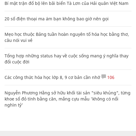
Bí mật trận đổ bộ lên bãi biển Tà Lơn của Hải quân Việt Nam
20 số điện thoại ma ám bạn không bao giờ nên gọi
Mẹo học thuộc Bảng tuần hoàn nguyên tố hóa học bằng thơ,
câu nói vui vẻ
Tổng hợp những status hay về cuộc sống mang ý nghĩa thay
đổi cuộc đời
Các công thức hóa học lớp 8, 9 cơ bản cần nhớ
106
Nguyễn Phương Hằng sở hữu khối tài sản "siêu khủng", từng
khoe sổ đỏ tính bằng cân, mắng cựu mẫu 'không có nổi
nghìn tỷ'