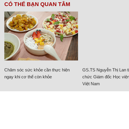
CÓ THỂ BẠN QUAN TÂM
Chăm sóc sức khỏe cần thực hiện
GS.TS Nguyễn Thị Lan ti
ngay khi cơ thể còn khỏe
chức Giám đốc Học viện
Việt Nam