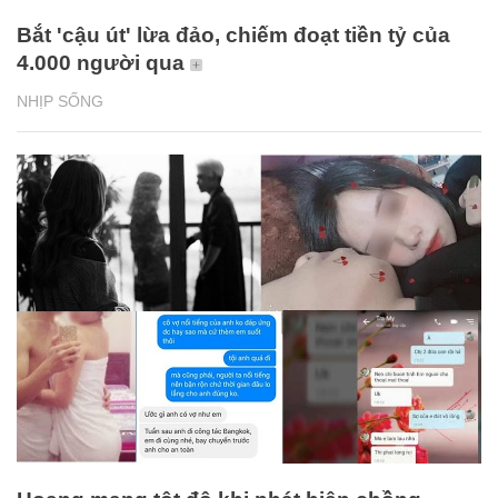
Bắt 'cậu út' lừa đảo, chiếm đoạt tiền tỷ của
4.000 người qua
NHỊP SỐNG