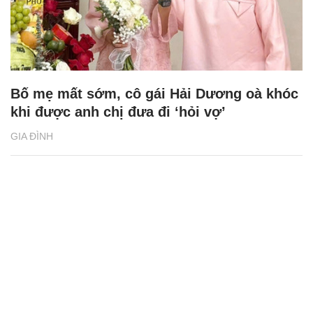
Bố mẹ mất sớm, cô gái Hải Dương oà khóc
khi được anh chị đưa đi ‘hỏi vợ’
GIA ĐÌNH