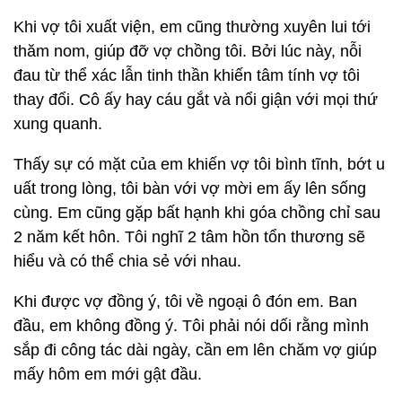
Khi vợ tôi xuất viện, em cũng thường xuyên lui tới
thăm nom, giúp đỡ vợ chồng tôi. Bởi lúc này, nỗi
đau từ thể xác lẫn tinh thần khiến tâm tính vợ tôi
thay đổi. Cô ấy hay cáu gắt và nổi giận với mọi thứ
xung quanh.
Thấy sự có mặt của em khiến vợ tôi bình tĩnh, bớt u
uất trong lòng, tôi bàn với vợ mời em ấy lên sống
cùng. Em cũng gặp bất hạnh khi góa chồng chỉ sau
2 năm kết hôn. Tôi nghĩ 2 tâm hồn tổn thương sẽ
hiểu và có thể chia sẻ với nhau.
Khi được vợ đồng ý, tôi về ngoại ô đón em. Ban
đầu, em không đồng ý. Tôi phải nói dối rằng mình
sắp đi công tác dài ngày, cần em lên chăm vợ giúp
mấy hôm em mới gật đầu.