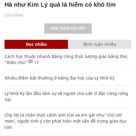
Hà như Kim Lý quả là hiếm có khó tìm
GIA ĐÌNH
XEM THÊM BÀI VIẾT
Đọc nhiều
Bình luận nhiều
Cách học thuộc nhanh Bảng công thức lượng giác bằng thơ,
"thần chú"
17
Nhiều điểm bất thường ở bằng đại học của Lý Nhã Kỳ
Lý Nhã Kỳ lần đầu tâm sự về người cha Liệt sĩ đặc công rừng
Sác
Clip lột tả chân thực cảnh anh trai và em gái như 'chó với
mèo', người tinh ý còn phát hiện một vấn đề trong giáo dục
con