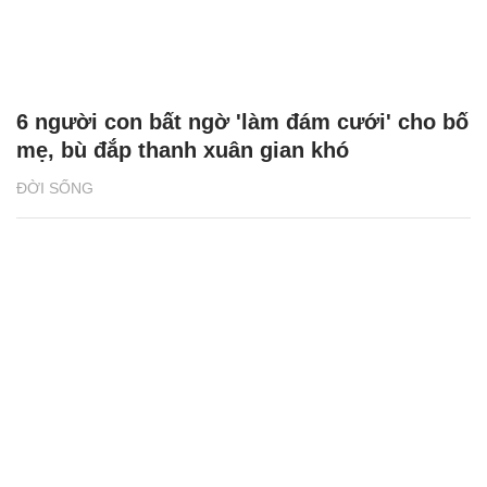
6 người con bất ngờ 'làm đám cưới' cho bố
mẹ, bù đắp thanh xuân gian khó
ĐỜI SỐNG