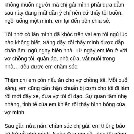
không muốn người mà chị gái mình phải dựa dẫm
sau này đang mất dần ý chí nên cứ thấy tôi buồn,
ngồi uống một mình, em lại đến bên chia sẻ.
Tôi nhớ có lần mình đã khóc trên vai em rồi ngủ lúc
nào không biết. Sáng dậy, tôi thấy mình được đắp
chăn ấm, ngủ ngay hiên nhà. Từ ngày em lên ở với
vợ chồng tôi, quần áo, nhà cửa, vật nuôi trong
nhà… đều được em chăm sóc.
Thậm chí em còn nấu ăn cho vợ chồng tôi. Mỗi buổi
sáng, em cũng cẩn thận chuẩn bị cơm cho tôi đi làm
rồi mới đẩy xe, đưa vợ tôi đi dạo. Sự quan tâm nhẹ
nhàng, tinh tế của em khiến tôi thấy hình bóng của
vợ mình.
Sau gần nửa năm chăm sóc chị gái, em thông báo
sẽ trở về nhà mình. Ngày đưa em về, lòng tôi nặng