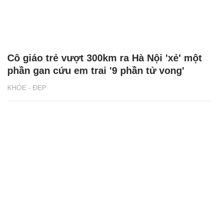
Cô giáo trẻ vượt 300km ra Hà Nội 'xẻ' một
phần gan cứu em trai '9 phần tử vong'
KHỎE - ĐẸP