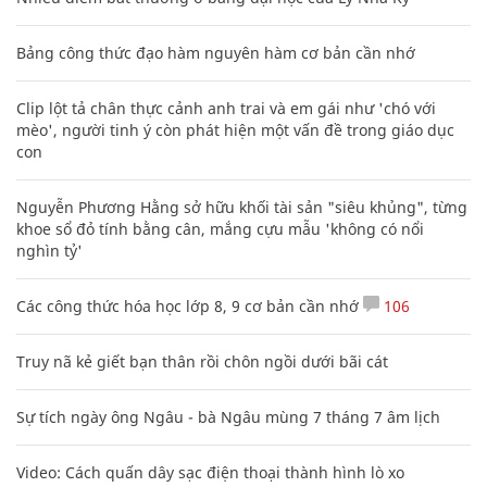
Bảng công thức đạo hàm nguyên hàm cơ bản cần nhớ
Clip lột tả chân thực cảnh anh trai và em gái như 'chó với
mèo', người tinh ý còn phát hiện một vấn đề trong giáo dục
con
Nguyễn Phương Hằng sở hữu khối tài sản "siêu khủng", từng
khoe sổ đỏ tính bằng cân, mắng cựu mẫu 'không có nổi
nghìn tỷ'
Các công thức hóa học lớp 8, 9 cơ bản cần nhớ
106
Truy nã kẻ giết bạn thân rồi chôn ngồi dưới bãi cát
Sự tích ngày ông Ngâu - bà Ngâu mùng 7 tháng 7 âm lịch
Video: Cách quấn dây sạc điện thoại thành hình lò xo