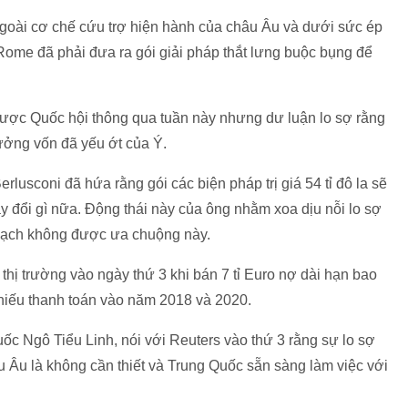
 ngoài cơ chế cứu trợ hiện hành của châu Âu và dưới sức ép
 Rome đã phải đưa ra gói giải pháp thắt lưng buộc bụng để
được Quốc hội thông qua tuần này nhưng dư luận lo sợ rằng
ưởng vốn đã yếu ớt của Ý.
rlusconi đã hứa rằng gói các biện pháp trị giá 54 tỉ đô la sẽ
 đổi gì nữa. Động thái này của ông nhằm xoa dịu nỗi lo sợ
 hoạch không được ưa chuộng này.
a thị trường vào ngày thứ 3 khi bán 7 tỉ Euro nợ dài hạn bao
 phiếu thanh toán vào năm 2018 và 2020.
 Ngô Tiểu Linh, nói với Reuters vào thứ 3 rằng sự lo sợ
 Âu là không cần thiết và Trung Quốc sẵn sàng làm việc với