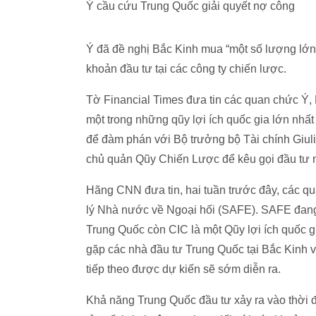
Ý cầu cứu Trung Quốc giải quyết nợ công
Ý đã đề nghị Bắc Kinh mua “một số lượng lớn
khoản đầu tư tại các công ty chiến lược.
Tờ Financial Times đưa tin các quan chức Ý, 
một trong những qũy lợi ích quốc gia lớn nhất
để đàm phán với Bộ trưởng bộ Tài chính Giul
chủ quản Qũy Chiến Lược để kêu gọi đầu tư 
Hãng CNN đưa tin, hai tuần trước đây, các q
lý Nhà nước về Ngoại hối (SAFE). SAFE đang 
Trung Quốc còn CIC là một Qũy lợi ích quốc gia 
gặp các nhà đầu tư Trung Quốc tại Bắc Kinh 
tiếp theo được dự kiến sẽ sớm diễn ra.
Khả năng Trung Quốc đầu tư xảy ra vào thời đi