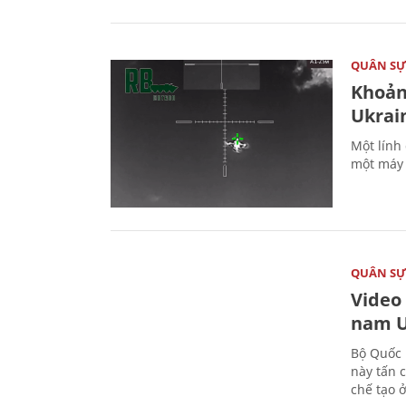
QUÂN S
Khoản
Ukrai
Một lính
một máy 
QUÂN S
Video
nam U
Bộ Quốc 
này tấn 
chế tạo 