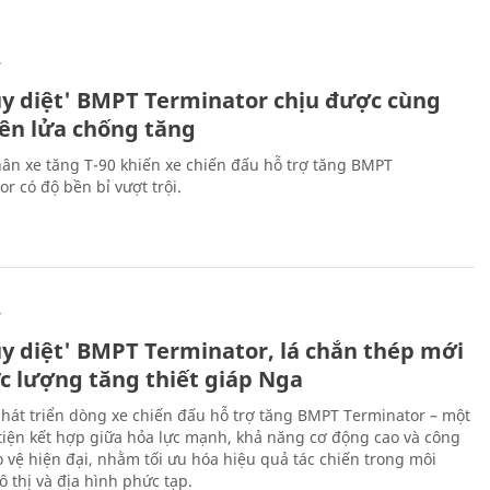
Ự
ủy diệt' BMPT Terminator chịu được cùng
tên lửa chống tăng
ân xe tăng T-90 khiến xe chiến đấu hỗ trợ tăng BMPT
r có độ bền bỉ vượt trội.
Ự
ủy diệt' BMPT Terminator, lá chắn thép mới
ực lượng tăng thiết giáp Nga
hát triển dòng xe chiến đấu hỗ trợ tăng BMPT Terminator – một
iện kết hợp giữa hỏa lực mạnh, khả năng cơ động cao và công
 vệ hiện đại, nhằm tối ưu hóa hiệu quả tác chiến trong môi
 thị và địa hình phức tạp.