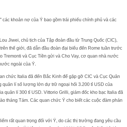
” các khoản nợ của Ý bao gồm trái phiếu chính phủ và các
Lou Jiwei, chủ tịch của Tập đoàn đầu từ Trung Quốc (CIC),
 trên thế giới, đã dẫn đầu đoàn đại biểu đến Rome tuần trước
io Tremonti và Cục Tiền gửi và Cho Vay, cơ quan nhà nước
nước ngoài của Ý.
uan chức Italia đã đến Bắc Kinh để gặp gỡ CIC và Cục Quản
quản lí số lượng lớn dự trữ ngoại hối 3.200 tỉ USD của
quản lí 300 tỉ USD. Vittorio Grilli, giám đốc kho bạc Italia đã
vào tháng Tám. Các quan chức Ý cho biết các cuộc đàm phán
ểm rất quan trọng đối với Ý, do các thị trường đang yêu cầu