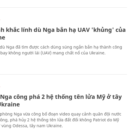
Ự
h khắc lính dù Nga bắn hạ UAV 'khủng' của
ne
 dù Nga đã tìm được cách dùng súng ngắn bắn hạ thành công
bay không người lái (UAV) mang chất nổ của Ukraine.
Ự
 Nga công phá 2 hệ thống tên lửa Mỹ ở tây
kraine
phòng Nga vừa công bố đoạn video quay cảnh quân đội nước
công, phá hủy 2 hệ thống tên lửa đất đối không Patriot do Mỹ
ở vùng Odessa, tây nam Ukraine.