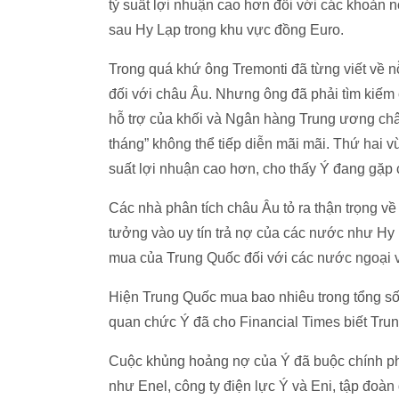
tỷ suất lợi nhuận cao hơn đối với các khoản
sau Hy Lạp trong khu vực đồng Euro.
Trong quá khứ ông Tremonti đã từng viết về 
đối với châu Âu. Nhưng ông đã phải tìm kiếm
hỗ trợ của khối và Ngân hàng Trung ương châ
tháng” không thể tiếp diễn mãi mãi. Thứ hai vừ
suất lợi nhuận cao hơn, cho thấy Ý đang gặp c
Các nhà phân tích châu Âu tỏ ra thận trọng về
tưởng vào uy tín trả nợ của các nước như Hy
mua của Trung Quốc đối với các nước ngoại v
Hiện Trung Quốc mua bao nhiêu trong tổng số
quan chức Ý đã cho Financial Times biết Tru
Cuộc khủng hoảng nợ của Ý đã buộc chính phủ
như Enel, công ty điện lực Ý và Eni, tập đoàn