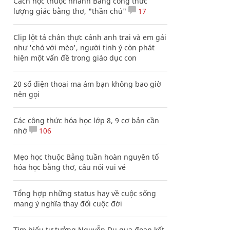
Cách học thuộc nhanh Bảng công thức
lượng giác bằng thơ, "thần chú"
17
Clip lột tả chân thực cảnh anh trai và em gái
như 'chó với mèo', người tinh ý còn phát
hiện một vấn đề trong giáo dục con
20 số điện thoại ma ám bạn không bao giờ
nên gọi
Các công thức hóa học lớp 8, 9 cơ bản cần
nhớ
106
Mẹo học thuộc Bảng tuần hoàn nguyên tố
hóa học bằng thơ, câu nói vui vẻ
Tổng hợp những status hay về cuộc sống
mang ý nghĩa thay đổi cuộc đời
Tìm hiểu tư tưởng Nguyễn Du qua đoạn kết