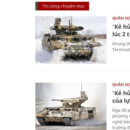
Tin cùng chuyên mục
QUÂN S
'Kẻ h
lúc 2 
Khung th
Terminato
QUÂN S
'Kẻ h
của l
Nga đã p
phương t
nghệ bảo
trường đô