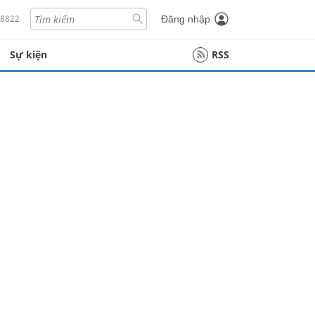
18822
Đăng nhập
Sự kiện
RSS