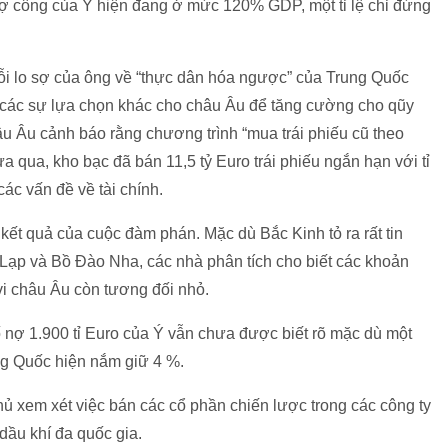
 nợ công của Ý hiện đang ở mức 120% GDP, một tỉ lệ chỉ đứng
nỗi lo sợ của ông về “thực dân hóa ngược” của Trung Quốc
 các sự lựa chọn khác cho châu Âu để tăng cường cho qũy
u Âu cảnh báo rằng chương trình “mua trái phiếu cũ theo
a qua, kho bạc đã bán 11,5 tỷ Euro trái phiếu ngắn hạn với tỉ
ác vấn đề về tài chính.
 kết quả của cuộc đàm phán. Mặc dù Bắc Kinh tỏ ra rất tin
 Lạp và Bồ Đào Nha, các nhà phân tích cho biết các khoản
i châu Âu còn tương đối nhỏ.
 nợ 1.900 tỉ Euro của Ý vẫn chưa được biết rõ mặc dù một
ng Quốc hiện nắm giữ 4 %.
 xem xét việc bán các cổ phần chiến lược trong các công ty
 dầu khí đa quốc gia.