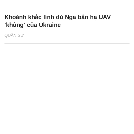
Khoảnh khắc lính dù Nga bắn hạ UAV
'khủng' của Ukraine
QUÂN SỰ