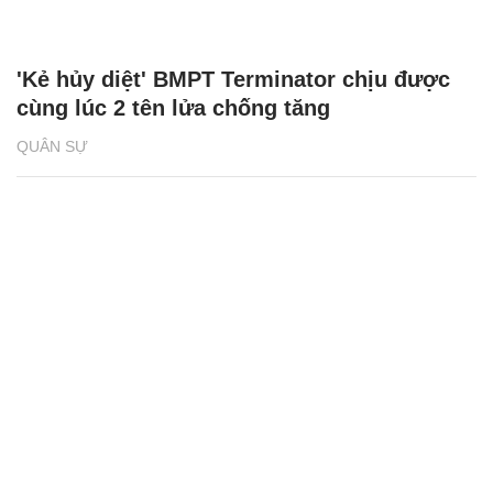
'Kẻ hủy diệt' BMPT Terminator chịu được
cùng lúc 2 tên lửa chống tăng
QUÂN SỰ