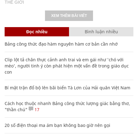
THẾ GIỚI
XEM THÊM BÀI VIẾT
Đọc nhiều
Bình luận nhiều
Bảng công thức đạo hàm nguyên hàm cơ bản cần nhớ
Clip lột tả chân thực cảnh anh trai và em gái như 'chó với
mèo', người tinh ý còn phát hiện một vấn đề trong giáo dục
con
Bí mật trận đổ bộ lên bãi biển Tà Lơn của Hải quân Việt Nam
Cách học thuộc nhanh Bảng công thức lượng giác bằng thơ,
"thần chú"
17
20 số điện thoại ma ám bạn không bao giờ nên gọi