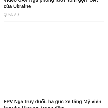
Video UAV Nga phóng lưới 'tóm gọn' UAV
của Ukraine
QUÂN SỰ
FPV Nga truy đuổi, hạ gục xe tăng Mỹ viện
trợ cho Ukraine trong đêm