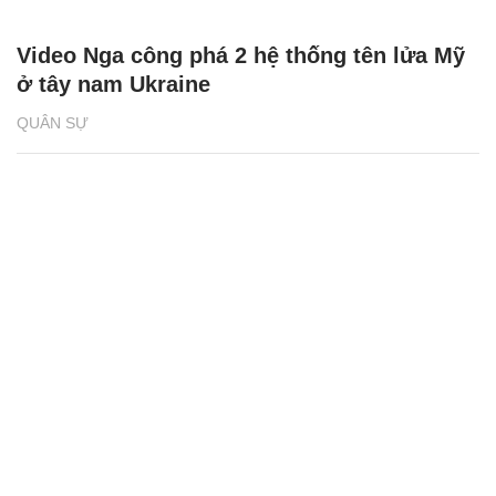
Video Nga công phá 2 hệ thống tên lửa Mỹ
ở tây nam Ukraine
QUÂN SỰ