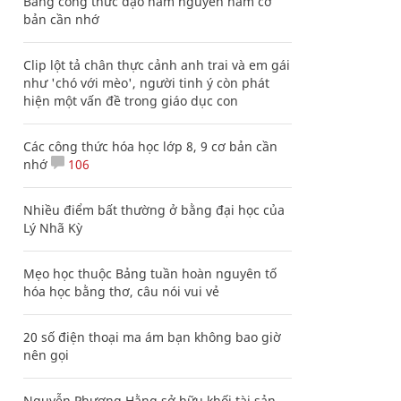
Bảng công thức đạo hàm nguyên hàm cơ
bản cần nhớ
Clip lột tả chân thực cảnh anh trai và em gái
như 'chó với mèo', người tinh ý còn phát
hiện một vấn đề trong giáo dục con
Các công thức hóa học lớp 8, 9 cơ bản cần
nhớ
106
Nhiều điểm bất thường ở bằng đại học của
Lý Nhã Kỳ
Mẹo học thuộc Bảng tuần hoàn nguyên tố
hóa học bằng thơ, câu nói vui vẻ
20 số điện thoại ma ám bạn không bao giờ
nên gọi
Nguyễn Phương Hằng sở hữu khối tài sản