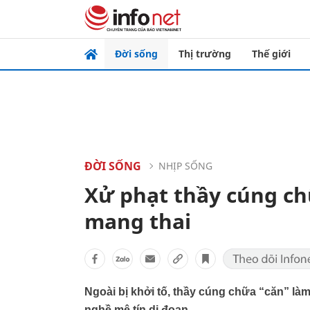
Đời sống
Thị trường
Thế giới
ĐỜI SỐNG
NHỊP SỐNG
Xử phạt thầy cúng ch
mang thai
Ngoài bị khởi tố, thầy cúng chữa “căn” làm
nghề mê tín dị đoan.