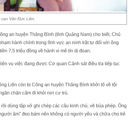
ị can Văn Đức Liên.
Công an huyện Thăng Bình (tỉnh Quảng Nam) cho biết, Chủ
hạm hành chính trong lĩnh vực an ninh trật tự đối với ông
iền 7,5 triệu đồng về hành vi mê tín dị đoan.
iện vụ việc đang được Cơ quan Cảnh sát điều tra tiếp tục
 ông Liên còn bị Công an huyện Thăng Bình khởi tố về tội
găn chặn cấm đi khỏi nơi cư trú.
 rồi dùng tập vở ghi chép các câu kinh chú, vẽ bùa phép. Ông
 “người âm” đeo bám nên không có người yêu và chữa cho trẻ