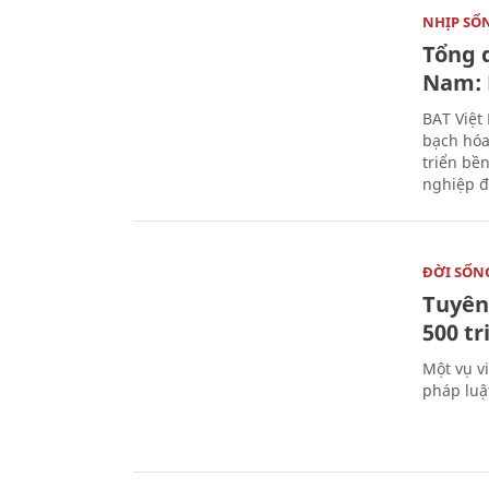
NHỊP SỐ
Tổng 
Nam: 
BAT Việt
bạch hóa
triển bề
nghiệp đ
ĐỜI SỐN
Tuyên 
500 t
Một vụ v
pháp luậ