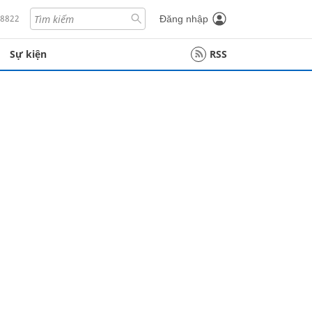
18822
Đăng nhập
Sự kiện
RSS