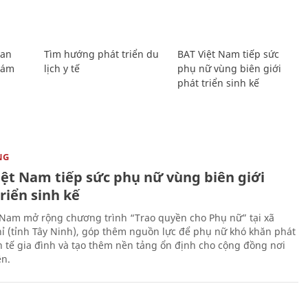
Lan
Tìm hướng phát triển du
BAT Việt Nam tiếp sức
Giám
lịch y tế
phụ nữ vùng biên giới
phát triển sinh kế
NG
iệt Nam tiếp sức phụ nữ vùng biên giới
riển sinh kế
 Nam mở rộng chương trình “Trao quyền cho Phụ nữ” tại xã
ỉ (tỉnh Tây Ninh), góp thêm nguồn lực để phụ nữ khó khăn phát
nh tế gia đình và tạo thêm nền tảng ổn định cho cộng đồng nơi
ên.