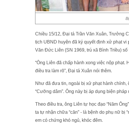
B
Chiều 15/12, Đại tá Trần Văn Xuân, Trưởng 
tịch UBND huyện đã ký quyết định xử phạt vi p
Văn Đức Liên (SN 1969, trú xã Bình Triều) số t
“Ông Liên đã chấp hành xong việc nộp phạt. H
điều tra làm rõ”, Đại tá Xuân nói thêm.
Như đã đưa tin, ngoài bị xử phạt hành chính,
“Cưỡng dâm”. Ông này bị áp dụng biện pháp n
Theo điều tra, ông Liên tự học đạo “Năm Ông”
ta tự nhận chữa “căn” - là bệnh do phụ nữ bị
em có chứng khó ngủ, khóc đêm.