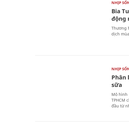
NHỊP SỐ
Bia T
động 
Thương h
dịch mùa
NHỊP SỐ
Phân 
sữa
Mô hình 
TPHCM ch
đầu từ n