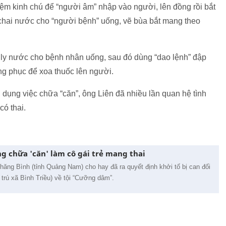
ệm kinh chú để “người âm” nhập vào người, lên đồng rồi bắt
chai nước cho “người bệnh” uống, vẽ bùa bắt mang theo
o ly nước cho bệnh nhân uống, sau đó dùng “dao lệnh” đập
ng phục để xoa thuốc lên người.
 dụng việc chữa “căn”, ông Liên đã nhiều lần quan hệ tình
có thai.
 chữa 'căn' làm cô gái trẻ mang thai
ăng Bình (tỉnh Quảng Nam) cho hay đã ra quyết định khởi tố bị can đối
trú xã Bình Triều) về tội “Cưỡng dâm”.