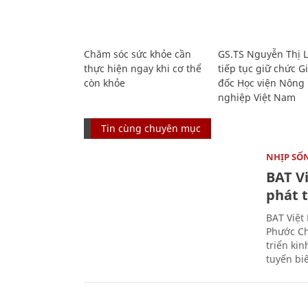
Chăm sóc sức khỏe cần
GS.TS Nguyễn Thị 
thực hiện ngay khi cơ thể
tiếp tục giữ chức 
còn khỏe
đốc Học viện Nông
nghiệp Việt Nam
Tin cùng chuyên mục
NHỊP SỐ
BAT V
phát t
BAT Việt
Phước Ch
triển ki
tuyến bi