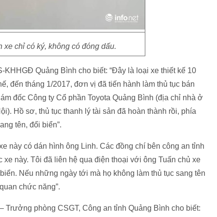
xe chỉ có ký, không có đóng dấu.
-KHHGĐ Quảng Bình cho biết: “Đây là loại xe thiết kế 10
hế, đến tháng 1/2017, đơn vị đã tiến hành làm thủ tục bán
iám đốc Công ty Cổ phần Toyota Quảng Bình (địa chỉ nhà ở
Hồ sơ, thủ tục thanh lý tài sản đã hoàn thành rồi, phía
ang tên, đổi biển”.
 xe này có dán hình ông Linh. Các đồng chí bên công an tỉnh
xe này. Tôi đã liên hệ qua điện thoại với ông Tuấn chủ xe
ổi biển. Nếu những ngày tới mà họ không làm thủ tục sang tên
ơ quan chức năng”.
– Trưởng phòng CSGT, Công an tỉnh Quảng Bình cho biết: