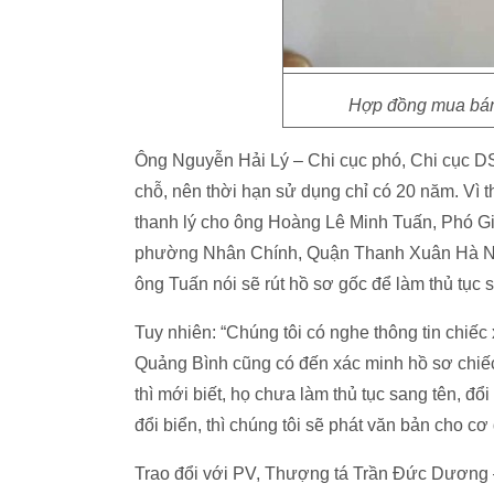
Hợp đồng mua bán 
Ông Nguyễn Hải Lý – Chi cục phó, Chi cục DS
chỗ, nên thời hạn sử dụng chỉ có 20 năm. Vì t
thanh lý cho ông Hoàng Lê Minh Tuấn, Phó G
phường Nhân Chính, Quận Thanh Xuân Hà Nội). 
ông Tuấn nói sẽ rút hồ sơ gốc để làm thủ tục s
Tuy nhiên: “Chúng tôi có nghe thông tin chiếc
Quảng Bình cũng có đến xác minh hồ sơ chiếc 
thì mới biết, họ chưa làm thủ tục sang tên, đ
đổi biển, thì chúng tôi sẽ phát văn bản cho c
Trao đổi với PV, Thượng tá Trần Đức Dương 