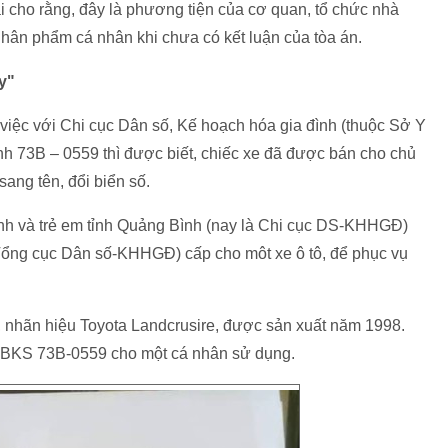
ại cho rằng, đây là phương tiện của cơ quan, tổ chức nhà
hân phẩm cá nhân khi chưa có kết luận của tòa án.
y"
 việc với Chi cục Dân số, Kế hoạch hóa gia đình (thuộc Sở Y
nh 73B – 0559 thì được biết, chiếc xe đã được bán cho chủ
ang tên, đổi biển số.
nh và trẻ em tỉnh Quảng Bình (nay là Chi cục DS-KHHGĐ)
ng cục Dân số-KHHGĐ) cấp cho môt xe ô tô, để phục vụ
, nhãn hiệu Toyota Landcrusire, được sản xuất năm 1998.
e BKS 73B-0559 cho một cá nhân sử dụng.