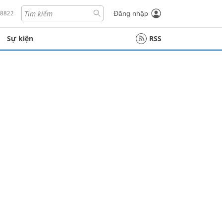
18822
Đăng nhập
Sự kiện
RSS