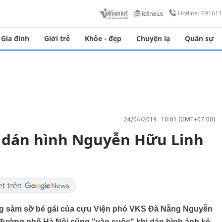
Hotline: 09161
Gia đình
Giới trẻ
Khỏe - đẹp
Chuyện lạ
Quân sự
24/04/2019 10:01 (GMT+07:00)
h dán hình Nguyễn Hữu Linh
động sàm sỡ bé gái của cựu Viện phó VKS Đà Nẵng Nguyễn
n đường phố Hà Nội cũng "vào cuộc" khi dán hình ảnh kẻ