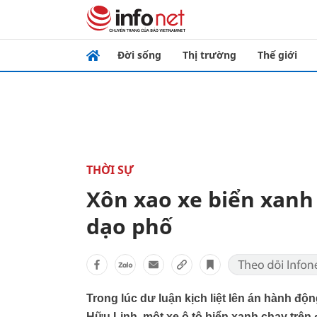
Đời sống
Thị trường
Thế giới
THỜI SỰ
Xôn xao xe biển xan
dạo phố
Trong lúc dư luận kịch liệt lên án hành 
Hữu Linh, một xe ô tô biển xanh chạy trê