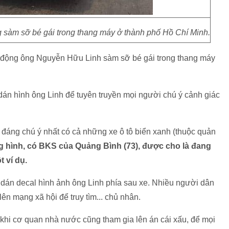
g sàm sỡ bé gái trong thang máy ở thành phố Hồ Chí Minh.
h động ông Nguyễn Hữu Linh sàm sỡ bé gái trong thang máy
 dán hình ông Linh để tuyên truyền mọi người chú ý cảnh giác
, đáng chú ý nhất có cả những xe ô tô biển xanh (thuộc quản
g hình, có BKS của Quảng Bình (73), được cho là đang
 ví dụ.
 dán decal hình ảnh ông Linh phía sau xe. Nhiều người dân
ên mạng xã hội để truy tìm... chủ nhân.
khi cơ quan nhà nước cũng tham gia lên án cái xấu, để mọi