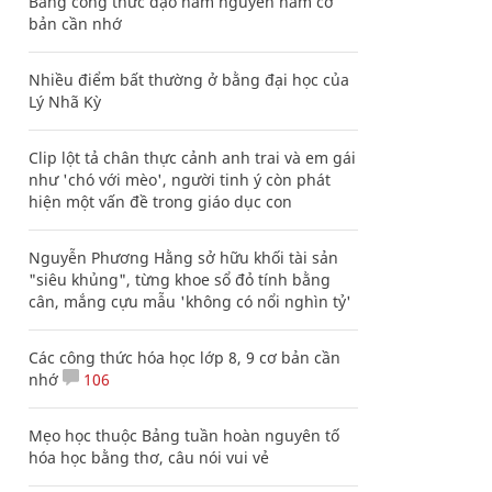
Bảng công thức đạo hàm nguyên hàm cơ
bản cần nhớ
Nhiều điểm bất thường ở bằng đại học của
Lý Nhã Kỳ
Clip lột tả chân thực cảnh anh trai và em gái
như 'chó với mèo', người tinh ý còn phát
hiện một vấn đề trong giáo dục con
Nguyễn Phương Hằng sở hữu khối tài sản
"siêu khủng", từng khoe sổ đỏ tính bằng
cân, mắng cựu mẫu 'không có nổi nghìn tỷ'
Các công thức hóa học lớp 8, 9 cơ bản cần
nhớ
106
Mẹo học thuộc Bảng tuần hoàn nguyên tố
hóa học bằng thơ, câu nói vui vẻ