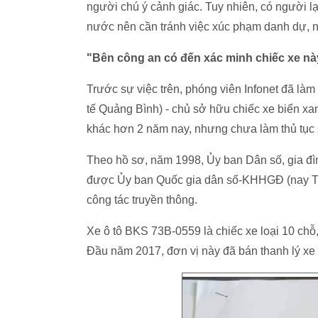
người chú ý cảnh giác. Tuy nhiên, có người l
nước nên cần tránh việc xúc phạm danh dự, n
"Bên công an có đến xác minh chiếc xe nà
Trước sự việc trên, phóng viên Infonet đã làm
tế Quảng Bình) - chủ sở hữu chiếc xe biển xa
khác hơn 2 năm nay, nhưng chưa làm thủ tục s
Theo hồ sơ, năm 1998, Ủy ban Dân số, gia đì
được Ủy ban Quốc gia dân số-KHHGĐ (nay Tổ
công tác truyền thông.
Xe ô tô BKS 73B-0559 là chiếc xe loại 10 chỗ
Đầu năm 2017, đơn vị này đã bán thanh lý x