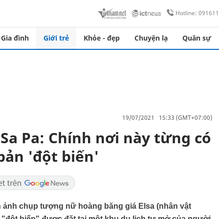
Hotline: 09161
Gia đình
Giới trẻ
Khỏe - đẹp
Chuyện lạ
Quân sự
19/07/2021 15:33 (GMT+07:00)
Sa Pa: Chính nơi này từng có
bản 'đột biến'
nh ảnh chụp tượng nữ hoàng băng giá Elsa (nhân vật
 "đột biến" được đặt tại một khu du lịch tự mở của người