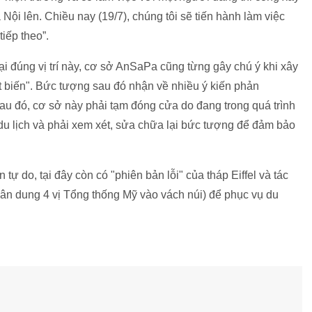
i lên. Chiều nay (19/7), chúng tôi sẽ tiến hành làm việc
iếp theo”.
i đúng vị trí này, cơ sở AnSaPa cũng từng gây chú ý khi xây
 biến". Bức tượng sau đó nhận về nhiều ý kiến phản
au đó, cơ sở này phải tạm đóng cửa do đang trong quá trình
du lịch và phải xem xét, sửa chữa lại bức tượng để đảm bảo
ự do, tại đây còn có "phiên bản lỗi" của tháp Eiffel và tác
n dung 4 vị Tổng thống Mỹ vào vách núi) để phục vụ du