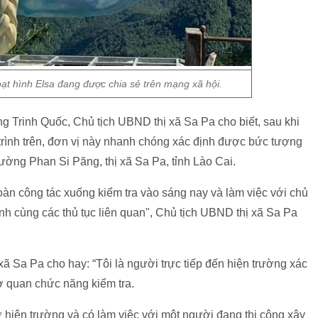
ạt hình Elsa đang được chia sẻ trên mạng xã hội.
g Trinh Quốc, Chủ tịch UBND thị xã Sa Pa cho biết, sau khi
rình trên, đơn vị này nhanh chóng xác định được bức tượng
hường Phan Si Păng, thị xã Sa Pa, tỉnh Lào Cai.
oàn công tác xuống kiểm tra vào sáng nay và làm việc với chủ
nh cùng các thủ tục liên quan", Chủ tịch UBND thị xã Sa Pa
 Sa Pa cho hay: “Tôi là người trực tiếp đến hiện trường xác
ơ quan chức năng kiểm tra.
ở hiện trường và có làm việc với một người đang thi công xây