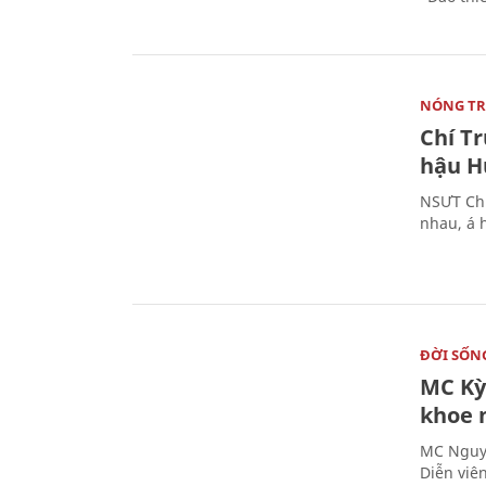
NÓNG T
Chí T
hậu H
NSƯT Chí
nhau, á 
ĐỜI SỐN
MC Kỳ
khoe 
MC Nguyễ
Diễn viê