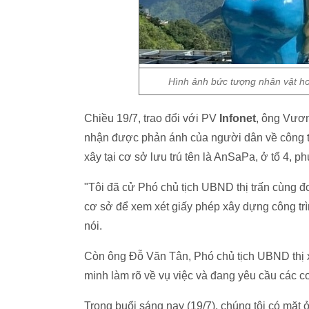
Hình ảnh bức tượng nhân vật ho
Chiều 19/7, trao đổi với PV
Infonet
, ông Vươn
nhận được phản ánh của người dân về công t
xây tại cơ sở lưu trú tên là AnSaPa, ở tổ 4, p
"Tôi đã cử Phó chủ tịch UBND thị trấn cùng đ
cơ sở để xem xét giấy phép xây dựng công trì
nói.
Còn ông Đỗ Văn Tân, Phó chủ tịch UBND thị xã
minh làm rõ về vụ việc và đang yêu cầu các c
Trong buổi sáng nay (19/7), chúng tôi có mặt 