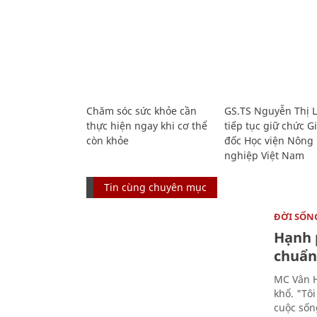
Chăm sóc sức khỏe cần
GS.TS Nguyễn Thị 
thực hiện ngay khi cơ thể
tiếp tục giữ chức 
còn khỏe
đốc Học viện Nông
nghiệp Việt Nam
Tin cùng chuyên mục
ĐỜI SỐN
Hạnh 
chuẩn 
MC Vân H
khổ. "Tô
cuộc sốn