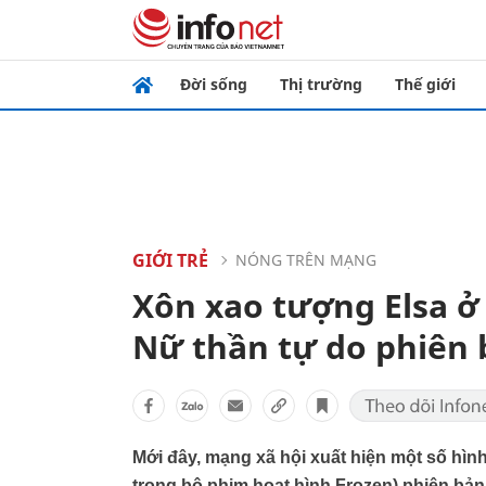
Đời sống
Thị trường
Thế giới
GIỚI TRẺ
NÓNG TRÊN MẠNG
Xôn xao tượng Elsa ở 
Nữ thần tự do phiên 
Mới đây, mạng xã hội xuất hiện một số hì
trong bộ phim hoạt hình Frozen) phiên bản