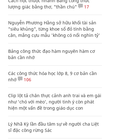
Cách học thuộc nhanh Bảng công thức
lượng giác bằng thơ, "thần chú"
17
Nguyễn Phương Hằng sở hữu khối tài sản
"siêu khủng", từng khoe sổ đỏ tính bằng
cân, mắng cựu mẫu 'không có nổi nghìn tỷ'
Bảng công thức đạo hàm nguyên hàm cơ
bản cần nhớ
Các công thức hóa học lớp 8, 9 cơ bản cần
nhớ
106
Clip lột tả chân thực cảnh anh trai và em gái
như 'chó với mèo', người tinh ý còn phát
hiện một vấn đề trong giáo dục con
Lý Nhã Kỳ lần đầu tâm sự về người cha Liệt
sĩ đặc công rừng Sác