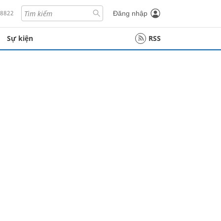
18822
Đăng nhập
Sự kiện
RSS