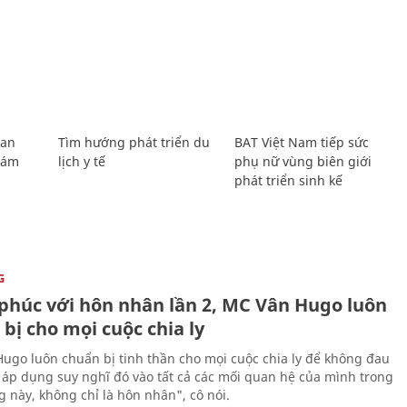
Lan
Tìm hướng phát triển du
BAT Việt Nam tiếp sức
Giám
lịch y tế
phụ nữ vùng biên giới
phát triển sinh kế
G
phúc với hôn nhân lần 2, MC Vân Hugo luôn
bị cho mọi cuộc chia ly
ugo luôn chuẩn bị tinh thần cho mọi cuộc chia ly để không đau
i áp dụng suy nghĩ đó vào tất cả các mối quan hệ của mình trong
g này, không chỉ là hôn nhân", cô nói.