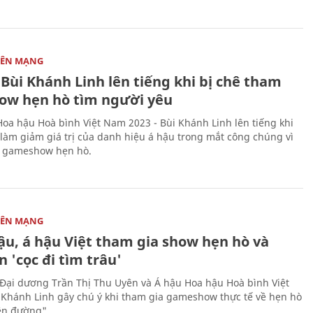
RÊN MẠNG
Bùi Khánh Linh lên tiếng khi bị chê tham
how hẹn hò tìm người yêu
Hoa hậu Hoà bình Việt Nam 2023 - Bùi Khánh Linh lên tiếng khi
à làm giảm giá trị của danh hiệu á hậu trong mắt công chúng vì
a gameshow hẹn hò.
RÊN MẠNG
ậu, á hậu Việt tham gia show hẹn hò và
 'cọc đi tìm trâu'
Đại dương Trần Thị Thu Uyên và Á hậu Hoa hậu Hoà bình Việt
Khánh Linh gây chú ý khi tham gia gameshow thực tế về hẹn hò
ên đường".