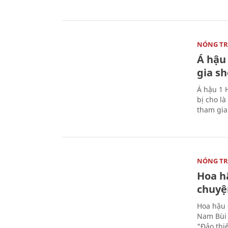
NÓNG T
Á hậu 
gia s
Á hậu 1 
bị cho l
tham gi
NÓNG T
Hoa h
chuyện
Hoa hậu 
Nam Bùi 
"Đảo thi