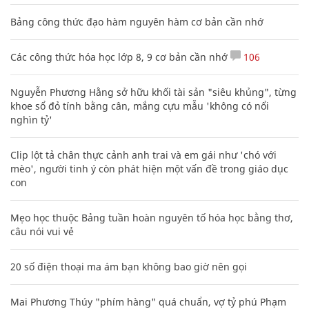
Bảng công thức đạo hàm nguyên hàm cơ bản cần nhớ
Các công thức hóa học lớp 8, 9 cơ bản cần nhớ
106
Nguyễn Phương Hằng sở hữu khối tài sản "siêu khủng", từng
khoe sổ đỏ tính bằng cân, mắng cựu mẫu 'không có nổi
nghìn tỷ'
Clip lột tả chân thực cảnh anh trai và em gái như 'chó với
mèo', người tinh ý còn phát hiện một vấn đề trong giáo dục
con
Mẹo học thuộc Bảng tuần hoàn nguyên tố hóa học bằng thơ,
câu nói vui vẻ
20 số điện thoại ma ám bạn không bao giờ nên gọi
Mai Phương Thúy "phím hàng" quá chuẩn, vợ tỷ phú Phạm