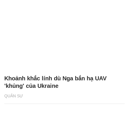
Khoảnh khắc lính dù Nga bắn hạ UAV
'khủng' của Ukraine
QUÂN SỰ