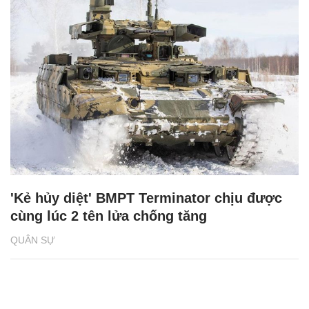
'Kẻ hủy diệt' BMPT Terminator chịu được
cùng lúc 2 tên lửa chống tăng
QUÂN SỰ