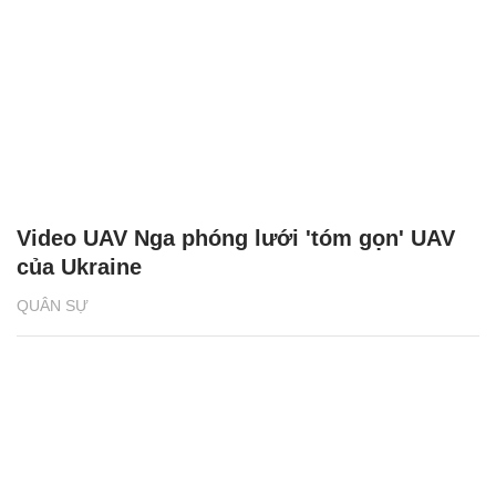
Video UAV Nga phóng lưới 'tóm gọn' UAV
của Ukraine
QUÂN SỰ