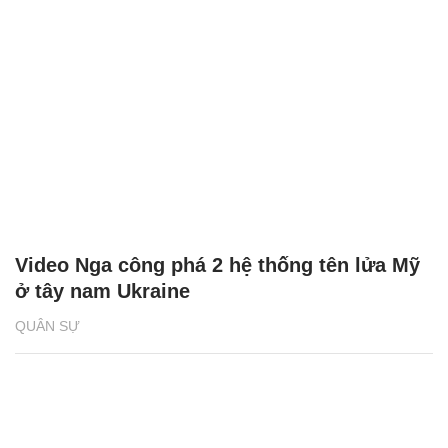
Video Nga công phá 2 hệ thống tên lửa Mỹ
ở tây nam Ukraine
QUÂN SỰ