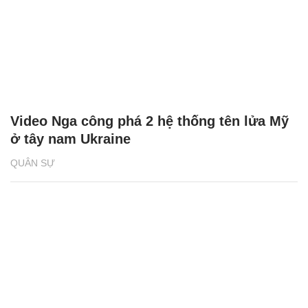
Video Nga công phá 2 hệ thống tên lửa Mỹ
ở tây nam Ukraine
QUÂN SỰ