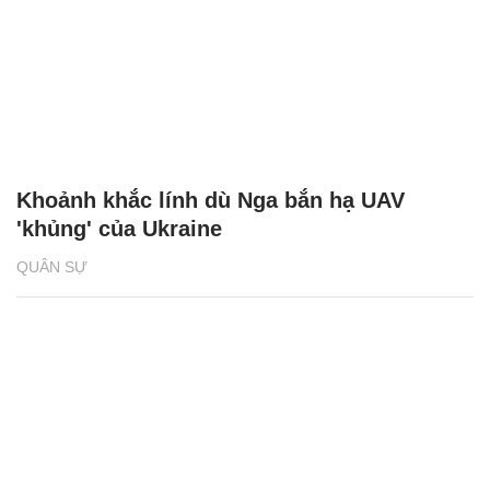
Khoảnh khắc lính dù Nga bắn hạ UAV
'khủng' của Ukraine
QUÂN SỰ