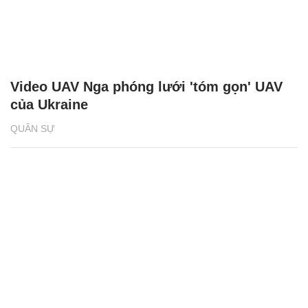
Video UAV Nga phóng lưới 'tóm gọn' UAV
của Ukraine
QUÂN SỰ