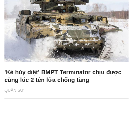
'Kẻ hủy diệt' BMPT Terminator chịu được
cùng lúc 2 tên lửa chống tăng
QUÂN SỰ