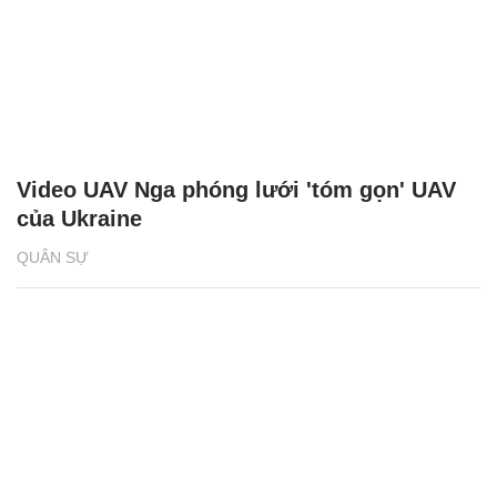
Video UAV Nga phóng lưới 'tóm gọn' UAV
của Ukraine
QUÂN SỰ