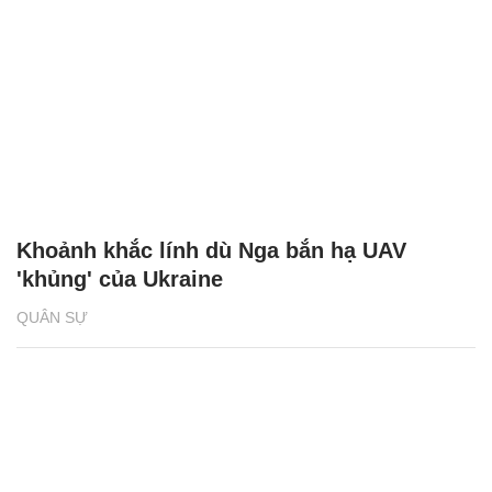
Khoảnh khắc lính dù Nga bắn hạ UAV
'khủng' của Ukraine
QUÂN SỰ