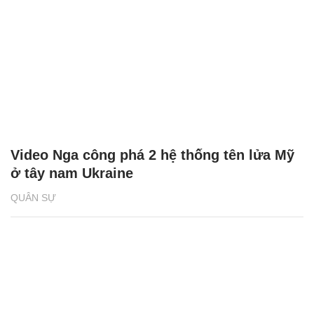
Video Nga công phá 2 hệ thống tên lửa Mỹ
ở tây nam Ukraine
QUÂN SỰ