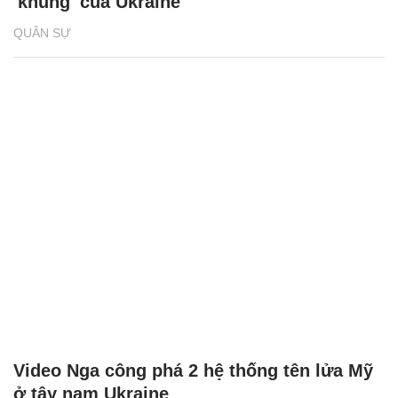
'khủng' của Ukraine
QUÂN SỰ
Video Nga công phá 2 hệ thống tên lửa Mỹ
ở tây nam Ukraine