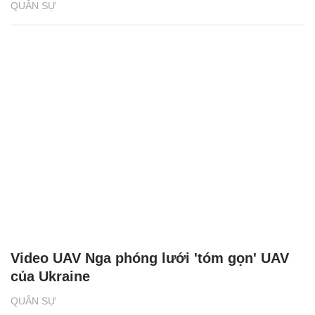
QUÂN SỰ
Video UAV Nga phóng lưới 'tóm gọn' UAV
của Ukraine
QUÂN SỰ